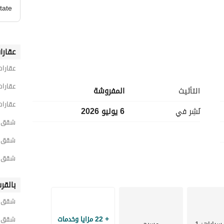
tate
عقارا
عقارات
عقارات
التأثيث
المفروشة
عقارات
نُشِر في
6 يوليو 2026
شقق 2 غرفة نوم للايجار في مطر
شقق 2 غرفة نوم للايجار في الساحل الشم
شقق 2 غرفة نوم للايجار في سيدي عبد الر
بالقر
 )
شقق لل
+ 22 مزايا وخدمات
شقق ل