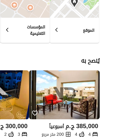
المؤسسات
الموقع
التعليمية
يُنصح به
385,000
ج.م
300,000
ج.
أسبوعياً
4
4
200 متر مربع
3
2