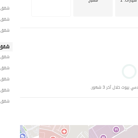
سيارات
: 1
مسبح
مراسي جريك فيلدج: تقع في قلب سيدي عبد الرحمن بمشروع مراسي، بالقرب من العلمين الجديدة، ومطاري 
شقق لل
شقق ل
هي مرحلة سكنية ساحلية راقية داخل منتجع مراسي الشهير بالساحل الشمالي، من تطوير إعمار مصر. تتميز 
بتصميم يوناني بمباني بيضاء وزرقاء، وتقع على أعلى تل في سيدي عبد الرحمن (الكيلو 125 طريق الإسكندرية-
شقق ل
شقق 
الاستمتاع باللاجونز وحمامات السباحة طوال فترة الإقامة، مع إمكانية دخول الشاطئ خلال أيام الأسبوع معادا عطلة 
شقق لل
شقق ل
وحدات فاخرة مجهزة بالكامل بأثاث وتشطيبات راقية، مطبخ متكامل، تكييفات، إنترنت فائق السرعة، ومستلزمات 
شقق ل
السعر بدون أي تكاليف إضافية
وت خلال آخر 3 شهور.
شقق لل
ملاء طوال فترة الإقامة
شقق لل