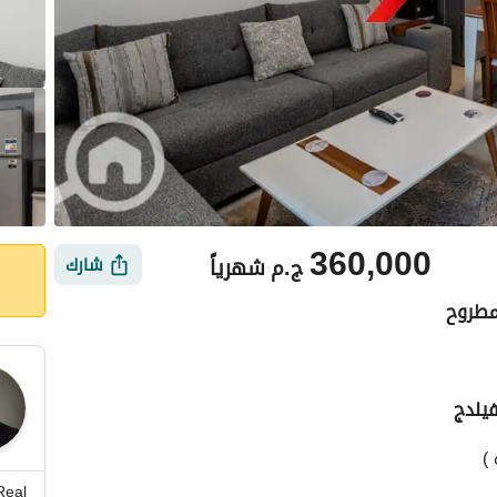
360,000
ج.م
شهرياً
شارك
مطروح
يلدج
أماكن القريبة
)
Real