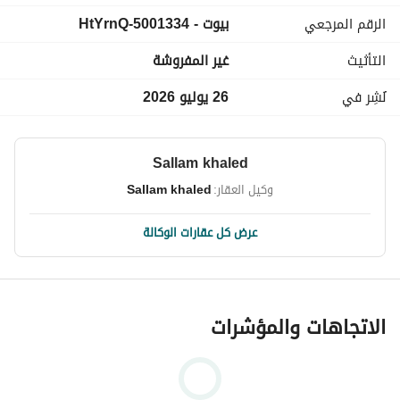
ليفينج مستقل
الرقم المرجعي
بيوت - 5001334-HtYrnQ
غرفة ناني بحمام
مطبخ مجهز
التأثيث
غير المفروشة
تكييفات بالكامل
المميزات:
نُشِر في
26 يوليو 2026
تشطيب سوبر لوكس
موقع مميز داخل ويستاون
جاهز للسكن فورًا
Sallam khaled
السعر: 65,000 جنيه شهريًا
وكيل العقار:
Sallam khaled
للتواصل:
عرض معلومات الاتصال
عرض كل عقارات الوكالة
الاتجاهات والمؤشرات