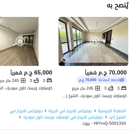
يُنصح به
70,000
ج.م
65,000
ج.م
شهرياً
شهرياً
3
3
245 متر مربع
الدفعة المقدّمة:
70,000 ج.م
3
3
245 متر مربع
كومباوند ويست تاون سوديك، الشيخ زايد، الجيزة
الصفحة الرئيسية
دوبليكس للايجار في الجيزة
دوبليكس للايجار في
الشيخ زايد
دوبليكس للايجار في كومباوند ويست تاون سوديك
5001334-HtYrnQ - بيوت