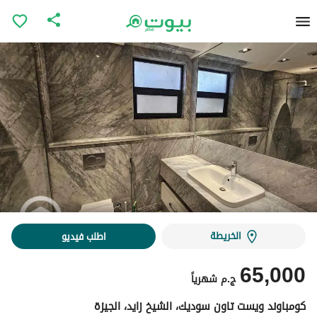
الخريطة
اطلب فيديو
65,000
ج.م
شهرياً
كومباوند ويست تاون سوديك، الشيخ زايد، الجيزة