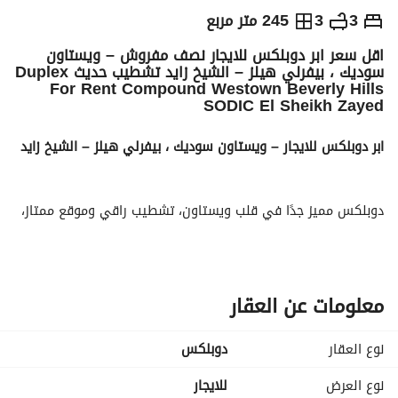
ج.م
65,000
شهرياً
3
3
245 متر مربع
اقل سعر ابر دوبلكس للايجار نصف مفروش – ويستاون
والمؤشرات
الاماكن القريبة
سوديك ، بيفرلي هيلز – الشيخ زايد تشطيب حديث Duplex
For Rent Compound Westown Beverly Hills
SODIC El Sheikh Zayed
ابر دوبلكس للايجار – ويستاون سوديك ، بيفرلي هيلز – الشيخ زايد
دوبلكس مميز جدًا في قلب ويستاون، تشطيب راقي وموقع ممتاز، 
جاهز للسكن فورًا. 
المساحة:
245 م
الدور:
معلومات عن العقار
ثاني + ثالث
التقسيم:
نوع العقار
دوبلكس
3 غرف نوم (منها غرفة ماستر بدريسنج)
3 حمامات
نوع العرض
للايجار