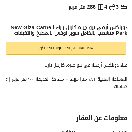
3
4
286 متر مربع
ج.م
32,800,000
التفاصيل
الاتجاهات والمؤشرات
رهن عقاري
الا
دوبلكس أرضي نيو جيزة كارنل بارك New Giza Carnell
Park متشطب بالكامل سوبر لوكس بالمطبخ والتكيفات
هذا العقار لم يعد متوفرا بعد الآن
فيلا دوبلكس أرضية في نيو جيزة، كارنيل بارك
حمامات
مجهزة بالكامل بمطبخ وتكييف وغرفة معيشة
السعر الإجمالي: ٣٢,٨٠٠,٠٠٠ جنيه مصري
معلومات عن العقار
MA-MS