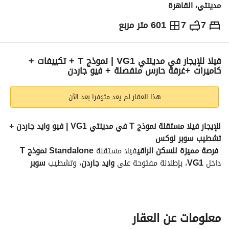
مدينتي، القاهرة
7
7
601 متر مربع
ج.م
140,000
شهرياً
والمؤشرات
الاماكن القريبة
فيلا للإيجار في مدينتي VG1 | نموذج T + تكييفات +
كاميرات +غرفة حارس منفصلة + فيو جاردن
هذا العقار لم يعد متوفرا بعد الآن
للإيجار فيلا مستقلة نموذج T في مدينتي VG1 | فيو وايد جاردن + 
تشطيب سوبر لوكس 
فرصة مميزة للسكن الراقي
فيلا مستقلة 
Standalone نموذج T
داخل 
VG1
، بإطلالة مفتوحة على 
وايد جاردن
، وتشطيب 
سوبر 
لوكس
 مع أعلى مستوى من التجهيزات والراحة. 
تفاصيل الفيلا:
النموذج:
 T
معلومات عن العقار
الموقع:
 VG1 – بالقرب من بوابة 2