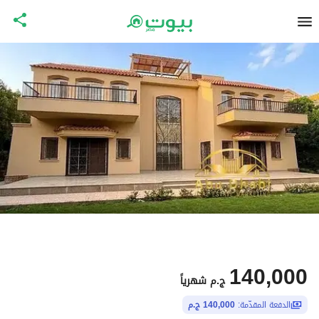
140,000
ج.م
شهرياً
الدفعة المقدّمة:
140,000 ج.م