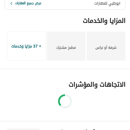
ابوظبي للعقارات
عرض جميع العقارات
غرفة مكتب
المزايا والخدمات
الدور الأول:
4 غرف نوم (جميعها ماستر)
ليفينج
3 تراسات بإطلالات مفتوحة
+ 37 مزايا وخدمات
شرفة أو تراس
مطبخ مشترك
الروف:
غرفة مربية بحمام خاص
غرفة متعددة الاستخدام
حمام
الاتجاهات والمؤشرات
للتواصل والمعاينة:
م. عبدالكريم
عرض معلومات الاتصال