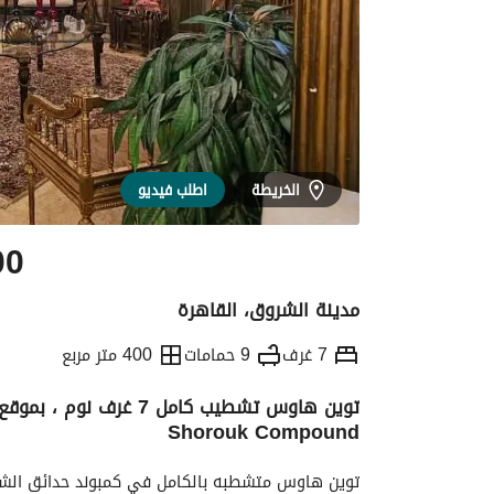
الخريطة
اطلب فيديو
00
مدينة الشروق، القاهرة
7 غرف
9 حمامات
400 متر مربع
Shorouk Compound
التفاصيل
الاتجاهات والمؤشرات
رهن عقار
توين هاوس متشطبه بالكامل في كمبوند حدائق الش