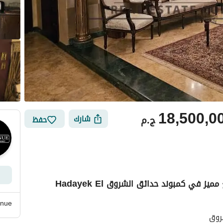
18,500,0
ج.م
شارك
حفظ
توين هاوس تشطيب كامل 7 غرف نوم ، بموقع مميز في كمبوند حدائق الشروق Hadayek El
ي
الموقع والأماكن القريبة
nue
روق