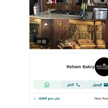
10
Reham Bakry
الإيميل
اتصل
New Ave
عرض جميع العقارات