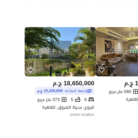
1
ج.م
18,650,000
ج.م
580 متر مربع
الدفعة المقدّمة:
15,250,000 ج.م
لقاهرة
6
5
373 متر مربع
البروج، مدينة الشروق، القاهرة
prime location