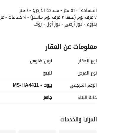
المساحة : ٥٦٠ متر - مساحة الأرض: ٤٠٠ متر
٧ غرف نوم (منها ٣ غرف نوم ماستر) - ٩ حمامات - غرفة تخزين - غرفة مربية - غرفة أمن
بدروم - دور أرضي - دور أول - روف
السعر المطلوب: ١٨,٥٠٠,٠٠٠
معلومات عن العقار
MS-HA
------------------------------------------------------------------
نوع العقار
توين هاوس
نوع العرض
للبيع
الرقم المرجعي
بيوت - MS-HA4411
حالة البناء
جاهز
المزايا والخدمات