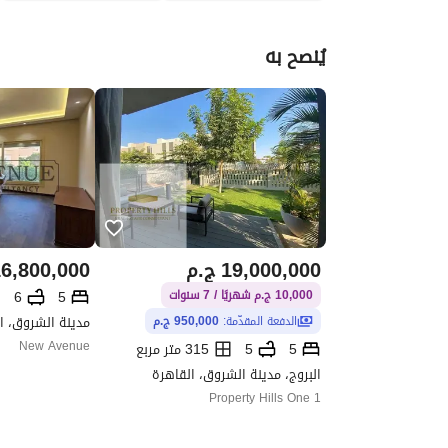
يُنصح به
19,000,000
ج.م
6,800,000
6
5
10,000 ج.م شهريًا / 7 سنوات
مدينة الشروق، ا
الدفعة المقدّمة:
950,000 ج.م
New Avenue
5
5
315 متر مربع
البروج، مدينة الشروق، القاهرة
Property Hills One 1