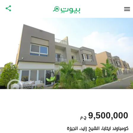
9,500,000
ج.م
كومباوند ايتابا، الشيخ زايد، الجيزة