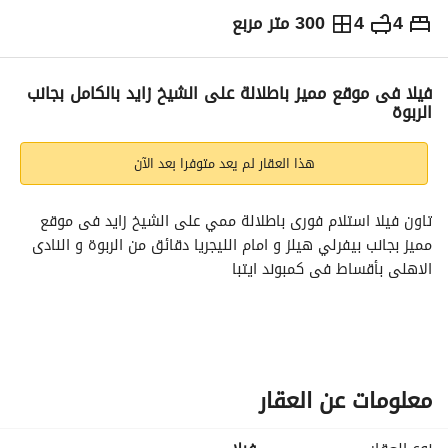
4
4
300 متر مربع
ج.م
9,500,000
التفاصيل
الاتجاهات والمؤشرات
رهن عقاري
الا
فيلا فى موقع مميز باطلالة على الشيخ زايد بالكامل بجانب
الربوة
هذا العقار لم يعد متوفرا بعد الآن
تاون فيلا استلام فورى باطلالة ممي على الشيخ زايد فى موقع 
مميز بجانب بيفرلي هيلز و امام الليجريا دقائق من الربوة و النادى 
الاهلى بأقساط فى كمبوند ايتبا
المساحات 
مساحة الارض : 316
مساحة المبانى : 300
معلومات عن العقار
التقسيمة: