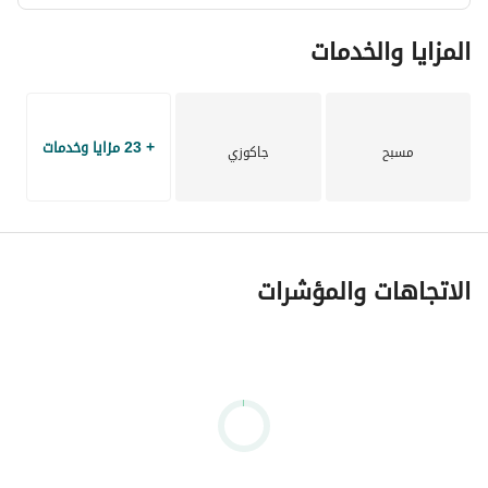
المزايا والخدمات
+ 23 مزايا وخدمات
مسبح
جاكوزي
الاتجاهات والمؤشرات
#فيلا_للبيع_فى_الشيخ_زايد