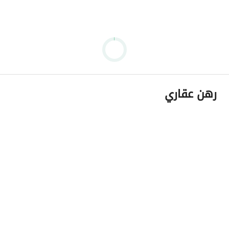
#كمبوند_ايتبا
#الشيخ_زايد
#تاون_هاوس_استلام_فورى
رهن عقاري