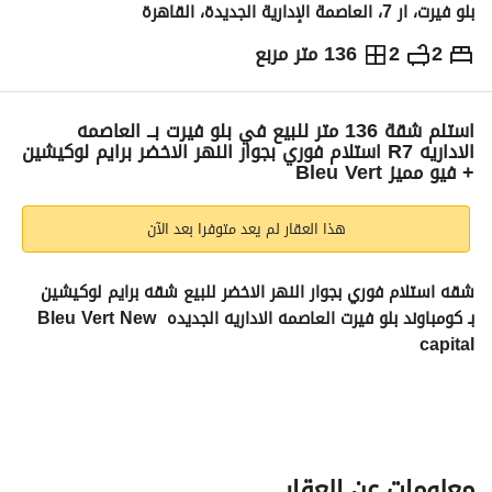
بلو فيرت، ار 7، العاصمة الإدارية الجديدة، القاهرة
2
2
136 متر مربع
ج.م
6,690,000
التفاصيل
الاتجاهات والمؤشرات
رهن عقاري
الا
استلم شقة 136 متر للبيع في بلو فيرت بــ العاصمه
الاداريه R7 استلام فوري بجوار النهر الاخضر برايم لوكيشين
+ فيو مميز Bleu Vert
هذا العقار لم يعد متوفرا بعد الآن
شقه استلام فوري بجوار النهر الاخضر للبيع شقه برايم لوكيشين 
بـ كومباوند بلو فيرت العاصمه الاداريه الجديده Bleu Vert New 
capital
شقه لقطه 136 متر 
• غرفتين نوم - 2 ريسبشن - 2 حمام
• الغرفة ماستر
السعر الاجمالي = 6,690,000
معلومات عن العقار