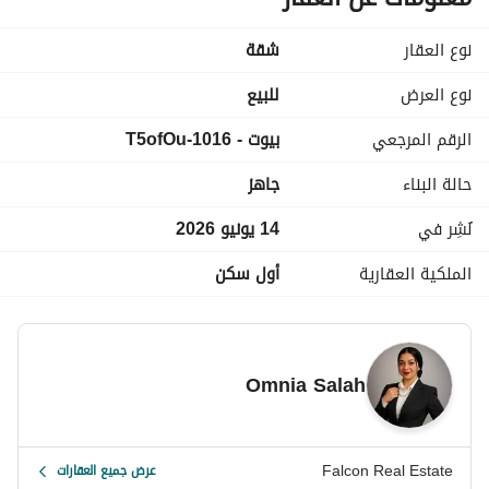
10% مقدم + اقســـــــــــــــــــــــــاط تصل الي 7 سنوات !! 
نوع العقار
شقة
كلمني واعرف التفاصيل 
 ( واتساب - فون )
عرض معلومات الاتصال
او ابعتلي مسج علي الواتساب وهبعتلك التفاصيل كاملـــــــــــــــــــــــه 
نوع العرض
للبيع
--------------------------------------------------------
الرقم المرجعي
بيوت - 1016-T5ofOu
-----------------------------------------------------------------
حالة البناء
جاهز
نُشِر في
14 يونيو 2026
الملكية العقارية
أول سكن
Omnia Salah
Falcon Real Estate
عرض جميع العقارات