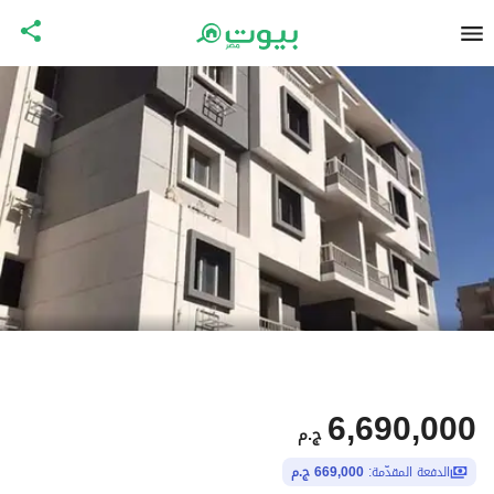
6,690,000
ج.م
الدفعة المقدّمة:
669,000 ج.م