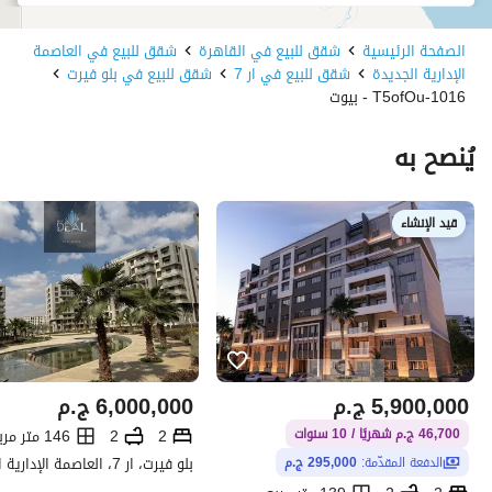
الصفحة الرئيسية
شقق للبيع في القاهرة
شقق للبيع في العاصمة
الإدارية الجديدة
شقق للبيع في ار 7
شقق للبيع في بلو فيرت
1016-T5ofOu - بيوت
يُنصح به
قيد الإنشاء
5,900,000
ج.م
6,000,000
ج.م
2
2
146 متر مربع
46,700 ج.م شهريًا / 10 سنوات
الدفعة المقدّمة:
295,000 ج.م