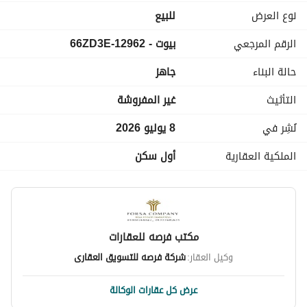
او شرفنا بمقر المكتب شارع حسن رضوان مع عنتر بن شداد خلف 
نوع العرض
للبيع
البنك الاهلى
الرقم المرجعي
بيوت - 12962-66ZD3E
شركه فرصة للتسويق العقاري
حالة البناء
جاهز
التأثيث
غير المفروشة
نُشِر في
8 يوليو 2026
الملكية العقارية
أول سكن
مكتب فرصه للعقارات
وكيل العقار:
شركة فرصه للتسويق العقارى
عرض كل عقارات الوكالة