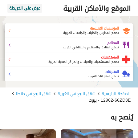
الموقع والأماكن القريبة
عرض على الخريطة
المؤسسات التعليمية
تصفح المدارس والكليات والجامعات القريبة
المطاعم
تصفح الفنادق والمطاعم والمقاهي القريب
المستشفيات
تصفح المستشفيات والعيادات والمراكز الصحية القريبة
المتنزهات
تصفح المتنزهات القريبة
الصفحة الرئيسية
شقق للبيع في الغربية
شقق للبيع في طنطا
12962-66ZD3E - بيوت
يُنصح به