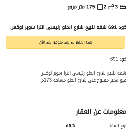
3
2
175 متر مربع
ج.م
5,500,000
التفاصيل
الاتجاهات والمؤشرات
رهن عقاري
الا
كود 691 شقه للبيع شارع الحلو رئيسى الترا سوبر لوكس
هذا العقار لم يعد متوفرا بعد الآن
كود 691
شقه للبيع شارع الحلو رئيسى الترا سوبر لوكس
فيو مميز مفتوح على شارع الحلو مساحه 173م
البرج مكون من 12 دور واجهات ومداخل البرج شيك
يوجد 2 اسانسير بالبرج وحارس للعقار + امكانيه توفير باكيه جراج 
بالبرج
للمزيد من المعلومات التواصل على:
معلومات عن العقار
عرض معلومات الاتصال
عرض معلومات الاتصال
نوع العقار
شقة
عرض معلومات الاتصال