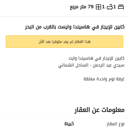
1
1
79 متر مربع
ج.م
450,000
شهرياً
والمؤشرات
الاماكن القريبة
كابين للإيجار في هاسيندا وايست بالقرب من البحر
هذا العقار لم يعد متوفرا بعد الآن
كابين للإيجار في هاسيندا وايت
سيدي عبد الرحمن - الساحل الشمالي
غرفة نوم واحدة مغلقة
ليفينج
قريب جدًا من البحر
موقع مميز جدًا
مفروش بالكامل
معلومات عن العقار
450 ألف شهريًا
نوع العقار
كبينة
+ عمولة 10% عند توقيع العقد