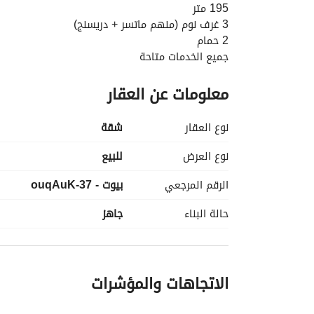
195 متر
3 غرف نوم (منهم ماتسر + دريسنج)
2 حمام
جميع الخدمات متاحة
معلومات عن العقار
نص تشطيب
استلام فوري
نوع العقار
شقة
السعر : 4,600,000 [kdm
نوع العرض
للبيع
About ISearch:
الرقم المرجعي
بيوت - 37-ouqAuK
ll Real Estate aspects including real estate 
igning or planning, Constructing, Finishing ).
حالة البناء
جاهز
الاتجاهات والمؤشرات