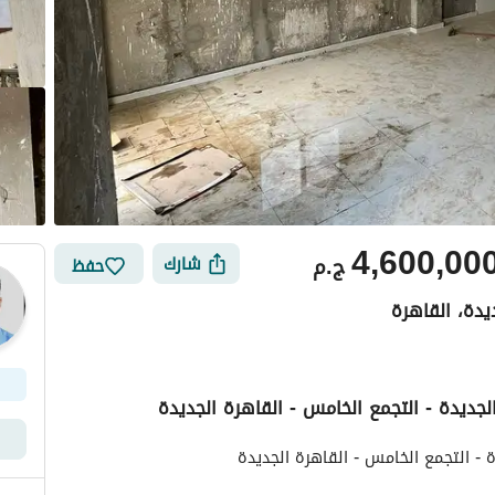
4,600,00
ج.م
شارك
حفظ
يدة، القاهرة
ي
الموقع والأماكن القريبة