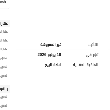
arch
عقارا
عقارات
عقارات
التأثيث
غير المفروشة
عقارات
نُشِر في
10 يوليو 2026
شقق 3 غرف نوم للبيع في القاه
الملكية العقارية
اعادة البيع
iSearch is an Egyptian Company specializes in a
شقق 3 غرف نوم للبيع في القاهرة الجد
brokerage service, and real estate development (Des
شقق 3 غرف نوم للبيع في التجمع الخ
بالقر
شقق ل
شقق لل