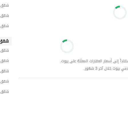
شقق ل
شقق لل
شقق لل
شقق 
شقق ل
شقق ل
داّ إلى أسعار العقارات المعلَنَة على بيوت.
وت خلال آخر 3 شهور.
شقق ل
شقق ل
شقق ل