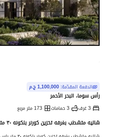
الدفعة المقدّمة:
1,100,000 ج.م
رأس سوما، البحر الأحمر
3 غرف
3 حمامات
173 متر مربع
شاليه متشطب بغرفه تخزين كورنر بلكونه ٣٠ متر راس سوما Travco Ras Soma
التفاصيل
الاتجاهات والمؤشرات
الموقع وال
شاليه متشطب بغرفه تخزين كورنر بلكونه ٣٠ متر راس سوما