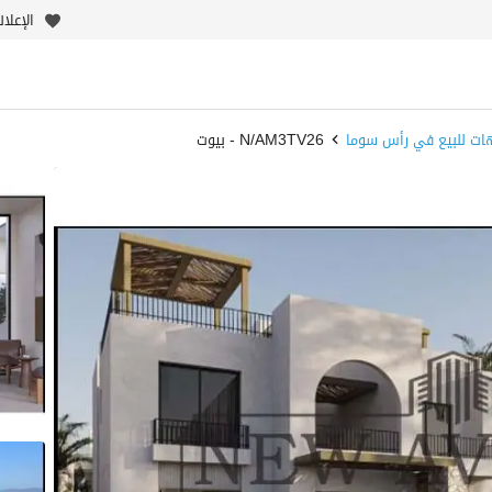
الإعلا
ات للبيع في رأس سوما
N/AM3TV26 - بيوت