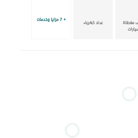
المشروع بواسطة شركة ترافكو العقارية (Travco Properties)، الذراع العقاري لمجموعة ترافكو العالمية الرائدة 
 بمعايير عالمية على مساحة تصل إلى 600 فدان. 
الموقع الاستراتيجي: يقع في منطقة سوما باي الساحرة، على بعد حوالي 35 إلى 40 دقيقة فقط من مطار 
+ 7 مزايا وخدمات
 مغطاة
عداد كهرباء
يارات
شاطئ بكر: يتمتع المشروع بواجهة شاطئية خاصة تمتد لـ 1.3 كيلومتر من المياه الفيروزية والرمال البيضاء 
نمط حياة فندقي: يضم المشروع فنادق عالمية قائمة مثل شتاينبرجر وجاز، مما يتيح للسكان الاستمتاع بخدمات 
المرافق والخدمات: تشمل المدينة مارينا لليخوت، منطقة ترفيهية وتجارية (The Village)، مراكز غوص عالمية، 
تنوع الوحدات: يوفر المشروع خيارات سكنية متنوعة تبدأ من الشقق الفاخرة وصولاً إلى الفيلات المستقلة والفيلات 