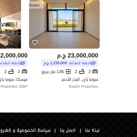
23,000,000
ج.م
2,000,000
الدفعة المقدّمة:
1,150,000 ج.م
الدفعة المقدّم
2
2
136 متر مربع
2
2
سوما باى، البحر الأحمر
ميسكا، سوما باى،
 Properties (EBP
Realm Properties
نبذة عنا
|
اتصل بنا
|
سياسة الخصوصية و الشرو