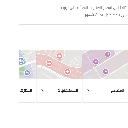
داّ إلى أسعار العقارات المعلَنَة على بيوت.
وت خلال آخر 3 شهور.
المطاعم
المستشفيات
المتنزهات