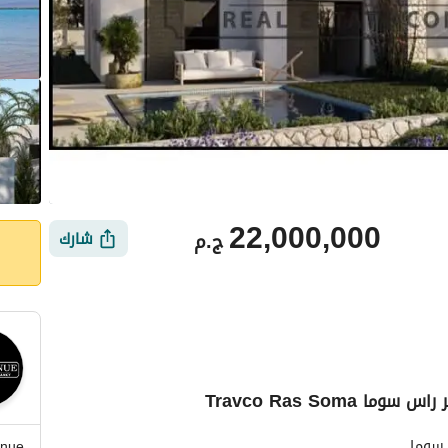
22,000,000
ج.م
شارك
أماكن القريبة
nue