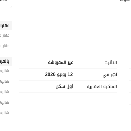
عقارا
عقارات
عقارا
بالقر
التأثيث
غير المفروشة
شاليه
نُشِر في
12 يونيو 2026
شاليه
الملكية العقارية
أول سكن
شاليه
شاليه
شاليها
يعد مشروع "راس سوما" وجهة سياحية وسكنية متكاملة تقع على أحد أجمل شواطئ البحر الأحمر. تم تطوير 