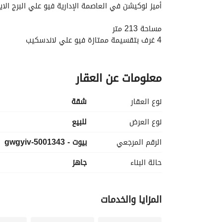
أميز لوكيشن في العاصمة الإدارية فيو علي البرج الاي
مساحة 213 متر
4 غرف بتقسيمة ممتازة فيو علي لاندسكيب
سعر الشقة كاش 5 مليون 900 ألف بعد خصم ال50% !! ، ويوجد أنظمة سداد تصل إلي 9 سنوات بالتقسيط
معلومات عن العقار
الكمبوند جاهز للمعاينة والأستلام
نوع العقار
شقة
للتفاصيل وتحديد معاد المعاينة التواصل الواتساب 
عر
نوع العرض
للبيع
الرقم المرجعي
بيوت - 5001343-gwgyiv
حالة البناء
جاهز
المزايا والخدمات