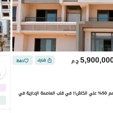
5,900,00
ج.م
شارك
حفظ
أخر شقة 213م في الكمبوند أستلام فوري بخصم 50% علي الكاش!! في قلب العاصمة الإدارية في
ي
الموقع والأماكن القريبة