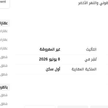
ment
قوني والنهر الأخضر
عقارا
عقارات
عقارات
عقارات
التأثيث
غير المفروشة
ض معلومات الاتصال
شقق 4 غرف نوم للبيع في القاه
نُشِر في
8 يوليو 2026
شقق 4 غرف نوم للبيع في العاصمة الإدارية الج
الملكية العقارية
أول سكن
شقق 4 غرف نوم للبيع في بورد و
بالقر
شقق ل
شقق لل