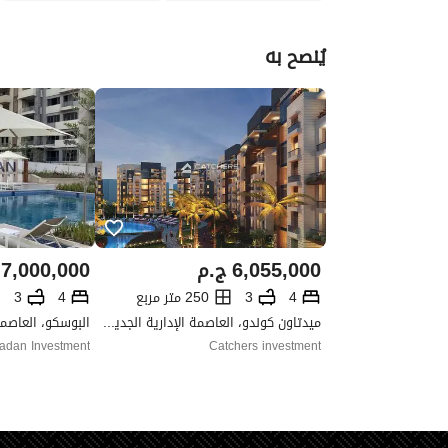
يُنصح به
6,055,000
ج.م
7,000,000
4
3
250 متر مربع
4
3
ميدتاون كوندو، العاصمة الإدارية الجديدة، القاهرة
adan Investment
Catchers investment