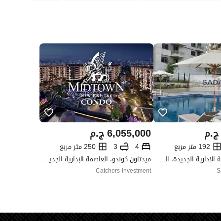
ج.م
6,055,000
ج.م
192 متر مربع
4
3
250 متر مربع
البوسكو، العاصمة الإدارية الجديدة، القاهرة
ميدتاون كوندو، العاصمة الإدارية الجديدة، القاهرة
Catchers investment
S