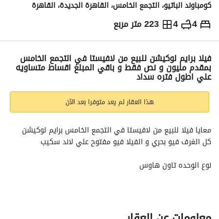
كومباوند الباتيو، التجمع الخامس، القاهرة الجديدة، القاهرة
4
4
223 متر مربع
ج.م
30,000,000
التفاصيل
الاتجاهات والمؤشرات
رهن عقاري
الا
فيلا برايم لوكيشن للبيع من لافيستا في التجمع الخامس
بمقدم مليون و نص فقط و باقي المبلغ اقساط متساويه
علي اطول فتره سداد
هذا العقار لم يعد متوفرا بعد الآن
معايا فيلا للبيع من لافيستا في التجمع الخامس برايم لوكيشن
كل الغرف فيو بحري و الفيلا فيو مفتوح علي لاند سكيب
نوع الوحده تاون هاوس
المساحه 223 متر
مكونه من 4 غرف
السعر الاجمالي 30 مليون
متاح تقسيط
معلومات عن العقار