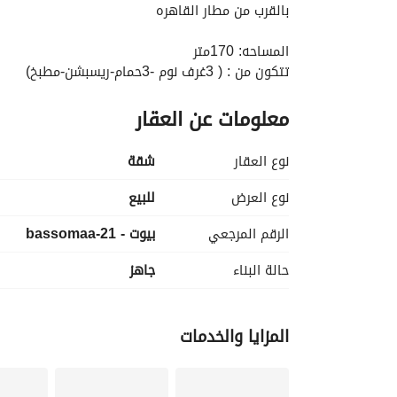
بالقرب من مطار القاهره
المساحه: 170متر
تتكون من : ( 3غرف نوم -3حمام-ريسبشن-مطبخ)
معلومات عن العقار
السعر الاجمالي:8,500,000جنيه
====================================
خدمات ومميزات تاج سيتي
نوع العقار
شقة
من وحراسة 24/7 مع كاميرات مراقبة وبوابات إلكترونية. 
نوادي رياضية وClub House وصالات جيم وسبا وجاكوزي. 
نوع العرض
للبيع
حمامات سباحة ومناطق ترفيهية للأطفال. 
الرقم المرجعي
بيوت - bassomaa-21
مدارس دولية وخدمات تعليمية داخل المشروع. 
مراكز تجارية ومطاعم وكافيهات وفندق 5 نجوم. 
حالة البناء
جاهز
عيادات ومرافق طبية ومستشفيات. 
مسارات للمشي والجري وركوب الدراجات
المزايا والخدمات