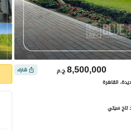
8,500,000
ج.م
شارك
ديدة، القاهرة
د تاج سيتي
ي
الموقع والأماكن القريبة