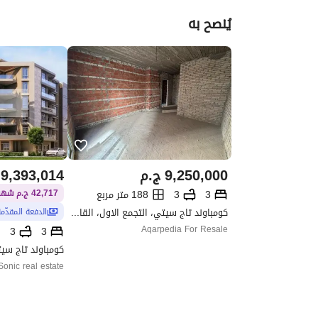
يُنصح به
9,250,000
ج.م
9,393,014
3
3
188 متر مربع
42,717 ج.م شهريًا / 5 سنوات
كومباوند تاج سيتي، التجمع الاول، القاهرة الجديدة، القاهرة
الدفعة المقدّم
Aqarpedia For Resale
3
3
Sonic real estate