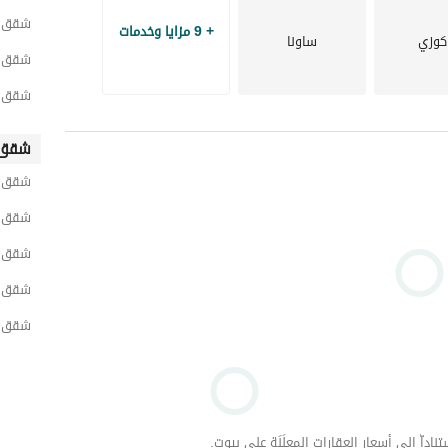
شقق لل
+ 9 مزايا وخدمات
كوزي
ساونا
شقق ل
شقق ل
شقق 
شقق ل
شقق ل
شقق ل
شقق ل
شقق ل
داّ إلى أسعار العقارات المعلَنَة على بيوت.