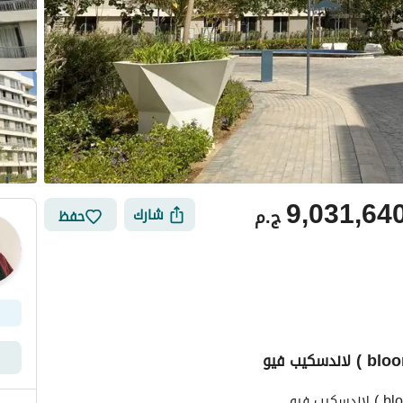
9,031,64
ج.م
شارك
حفظ
ي
الموقع والأماكن القريبة