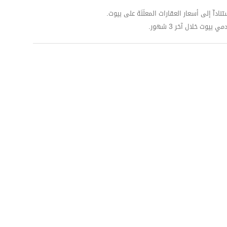
اري المصري رائف فهمي. 
داّ إلى أسعار العقارات المعلَنَة على بيوت.
وت خلال آخر 3 شهور.
كان الهدف الرئيسي من هذا التعاون هو الاستغلال الأمثل لمساحة المشروع البالغة 415 فدانًا. ويحدد المخطط 
ع تخصيص المساحة الأكبر للمساحات الخضراء وتنسيق الحدائق. 
تتمثل الفكرة الأساسية وراء المخطط الرئيسي لمدينة بلومفيلدز المستقبل في تطوير الوحدات السكنية في 
ذا على مرحلتي بلومفيلدز: ذا فيوز، وذا ليك فيلاز. 
عند دراسة المخطط الرئيسي لمدينة بلومفيلدز المستقبل في مصر، يمكن ملاحظة العديد من المرافق التعليمية 