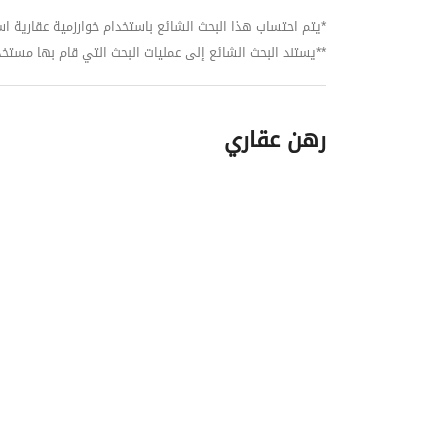
الشهير جيانلوكا بيلوفو وشركائه، والمهندس المعم
*يتم احتساب هذا البحث الشائع باستخدام خوارزمية عقارية استنا
**يستند البحث الشائع إلى عمليات البحث التي قام بها مستخدمي بي
أماكن سكنية متنوعة وأنواعًا مختلفة من المرافق، م
رهن عقاري
مجمعات، تحيط بكل منها مجموعة من المرافق. وينطبق ه
والطبية والترفيهية.