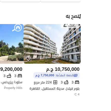
يُنصح به
10,750,000
ج.م
9,200,000
3
3
الدفعة المقدّمة:
7,750,000 ج.م
ستودا ريزيدنس، 
3
3
224 متر مربع
بلوم فيلدز، مدينة المستقبل، القاهرة
Property Hills
4 C