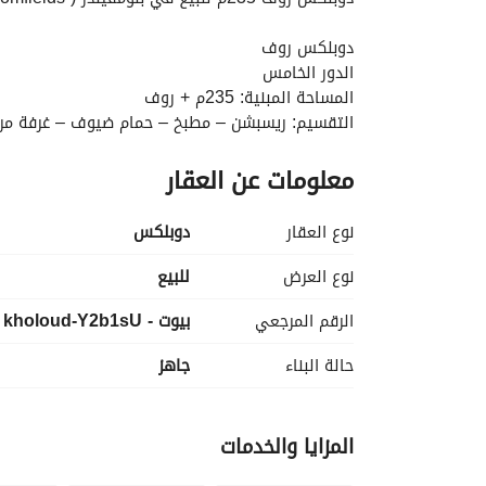
دوبلكس روف
الدور الخامس
المساحة المبنية: 235م + روف
التقسيم: ريسبشن – مطبخ – حمام ضيوف – غرفة مربية بحمام – 3 غرف نوم (منها غرف
بدون تشطيب (Core & Shell)
معلومات عن العقار
جاهز للاستلام
المقدم:
 7,500,000 جنيه
المتبقي + الصيانة:
 1,531,640 جنيه
نوع العقار
دوبلكس
إجمالي السعر:
 9,031,640 جنيه
نوع العرض
للبيع
الرقم المرجعي
بيوت - kholoud-Y2b1sU
حالة البناء
جاهز
المزايا والخدمات