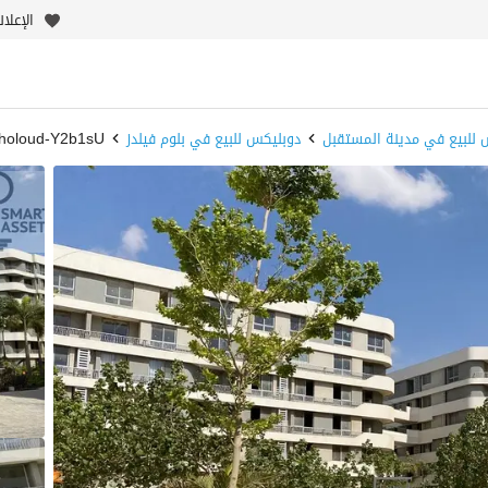
الإعلا
 للبيع في مدينة المستقبل
دوبليكس للبيع في بلوم فيلدز
kholoud-Y2b1sU - بيو