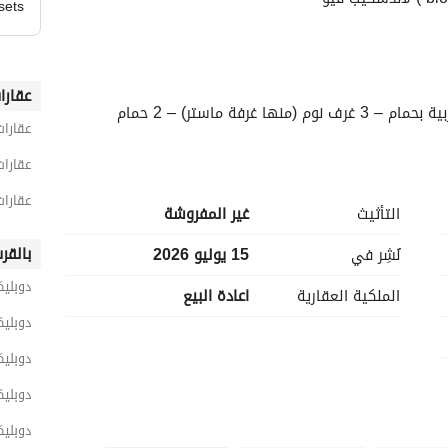
sets
عقارا
ة ماستر) – 2 حمام
عقارات
عقارات
عقارات
التأثيث
غير المفروشة
بالقر
نُشِر في
15 يوليو 2026
دوبليك
الملكية العقارية
اعادة البيع
دوبلي
دوبليك
دوبلي
دوبلي