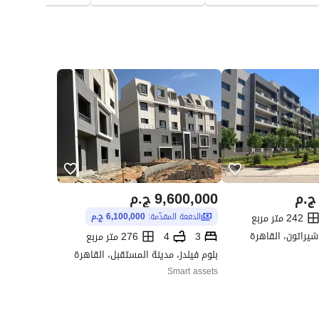
ج.م
9,600,000
ج.م
242 متر مربع
الدفعة المقدّمة:
6,100,000 ج.م
شيراتون، القاهرة
3
4
276 متر مربع
بلوم فيلدز، مدينة المستقبل، القاهرة
Smart assets