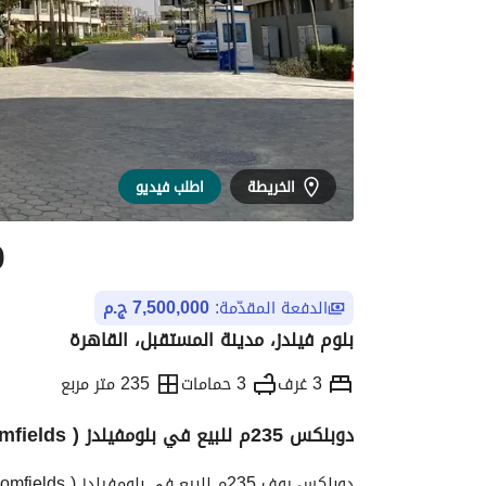
الخريطة
اطلب فيديو
0
الدفعة المقدّمة:
7,500,000 ج.م
بلوم فيلدز، مدينة المستقبل، القاهرة
3 غرف
3 حمامات
235 متر مربع
دوبلكس 235م للبيع في بلومفيلدز ( bloomfields ) لاندسكيب فيو
التفاصيل
الاتجاهات والمؤشرات
رهن عقار
دوبلكس روف 235م للبيع في بلومفيلدز ( bloomfields ) لاندسكيب فيو