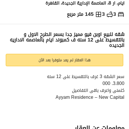
ايام، ار 8، العاصمة الإدارية الجديدة، القاهرة
3
3
145 متر مربع
ج.م
3,800,000
والمؤشرات
الاماكن القريبة
شقه للبيع اوبن فيو مميز جدا بسعر الطرح الاول و
بالتقسيط على 12 سنه ف كمبوند ايام بالعاصمه الاداريه
الجديده
هذا العقار لم يعد متوفرا بعد الآن
سعر الشقه 3 غرف بالتقسيط على 12 سنه
3.800. 000
كلمنى واعرف باقى التفاصيل
Ayyam Residence – New Capital
الموقع: الحي الثامن R8 – العاصمة الإدارية الجديدة
المساحة: 39 فدان
نوع الوحدات: شقق سكنية & دوبلكس
موقع مميز + خدمات متكاملة
معلومات عن العقار