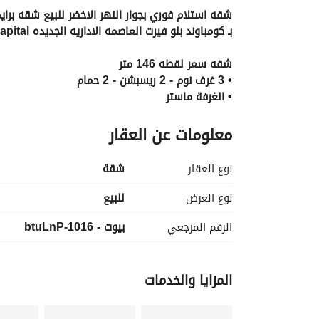
شقه استلام فوري بجوار النهر الاخضر للبيع شقه براي
بـ كومباوند بلو فيرت العاصمه الاداريه الجديده Bleu Vert New capital
شقه سعر لقطه 146 متر 
• 3 غرف نوم - 2 ريسبشن - 2 حمام
• الغرفة ماستر
السعر الاجمالي = 6,247,000 
معلومات عن العقار
10% مقدم + اقســـــــــــــــــــــــــاط تصل الي 7 سنوات !! 
للتفاصيل والمعاينه كلمني علي 
عرض معلومات الاتصال
نوع العقار
شقة
او 
ابعتلي واتساب وهتستلم صور ارض واقع وفيديو توضيح
نوع العرض
للبيع
الرقم المرجعي
بيوت - 1016-btuLnP
المزايا والخدمات