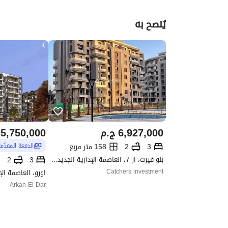
يُنصح به
6,927,000
ج.م
5,750,000
3
2
158 متر مربع
الدفعة المقدّم
بلو فيرت، ار 7، العاصمة الإدارية الجديدة، القاهرة
2
3
Catchers investment
اورو، العاصمة الإ
Arkan El Dar