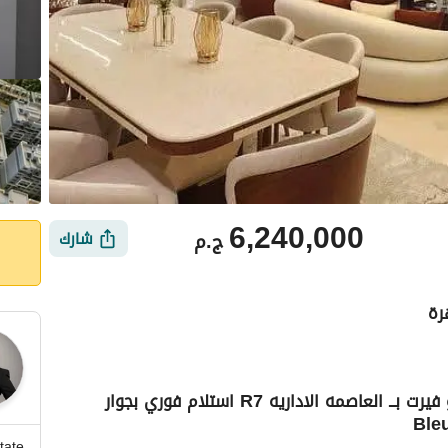
6,240,000
ج.م
شارك
استلم شقة بسعر لقطه 146 متر للبيع في بلو فيرت بــ العاصمه الاداريه R7 استلام فوري بجوار
ي
الموقع والأماكن القريبة
tate