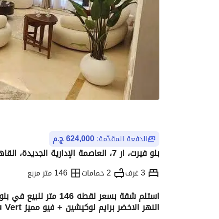
الدفعة المقدّمة:
624,000 ج.م
بلو فيرت، ار 7، العاصمة الإدارية الجديدة، القاهرة
3 غرف
2 حمامات
146 متر مربع
النهر الاخضر برايم لوكيشين + فيو مميز Bleu Vert
التفاصيل
الاتجاهات والمؤشرات
رهن عقار