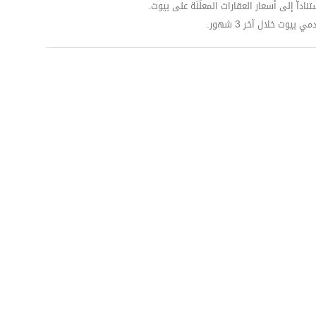
داّ إلى أسعار العقارات المعلَنَة على بيوت.
وت خلال آخر 3 شهور.