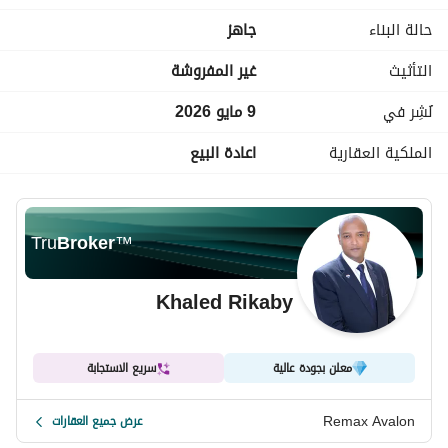
أملاك في نطاق محافظة الاسكندريه والساحل الشمالي وكينج 
حالة البناء
جاهز
مريوط
التأثيث
غير المفروشة
نُشِر في
9 مايو 2026
الملكية العقارية
اعادة البيع
Tru
Broker
™
Khaled Rikaby
معلن بجودة عالية
سريع الاستجابة
Remax Avalon
عرض جميع العقارات