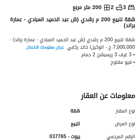
ج.م
7,000,000
3
2
200 متر مربع
شقة للبيع 200 م رشدي (ش عبد الحميد العبادي - عمارة
التفاصيل
الاتجاهات والمؤشرات
رهن عقاري
الا
براند)
شقة للبيع 200 م رشدي (ش عبد الحميد العبادي - عمارة براند) - 
7,000,000 ج - الوكيل/ خالد ركابي 
عرض معلومات الاتصال
• 3 غرف 3 ريسبشن 2 حمام
• فيو مفتوح
• كود : 037765
• تواصل واتس اب: https://wa. me/
عرض معلومات الاتصال
----------------------------------------------------
ريماكس شركة عالمية متخصصة في تسويق العقارات الفاخرة،
معلومات عن العقار
ريماكس لها تواجد في اكثر من 100 دولة ولها اكثر من سبعة 
الاف فرع واكثر من 100 الف وكيل عقاري
نوع العقار
شقة
على مستوى العالم، ريماكس أفالون هي وكيل ريماكس داخل 
محافظة الاسكندرية
نوع العرض
للبيع
ويشرفنا تقديم خدمات ريماكس المميزة فيما يخص تقييم العقارات 
الرقم المرجعي
بيوت - 037765
وتسويق العقارات بيع شراء ايجار تأجير ادارة