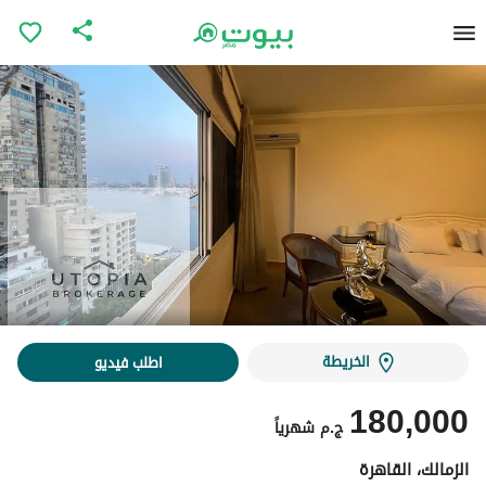
الخريطة
اطلب فيديو
180,000
ج.م
شهرياً
الزمالك، القاهرة