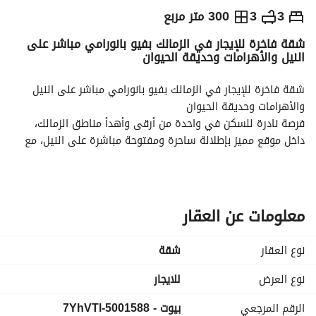
ج.م
180,000
شهرياً
3
3
300 متر مربع
شقة فاخرة للإيجار في الزمالك بفيو بانورامي مباشر على
والمؤشرات
الاماكن القريبة
النيل والأهرامات وحديقة الحيوان
شقة فاخرة للإيجار في الزمالك بفيو بانورامي مباشر على النيل 
والأهرامات وحديقة الحيوان
فرصة نادرة للسكن في واحدة من أرقى وأهدأ مناطق الزمالك، 
داخل موقع مميز بإطلالة ساحرة ومفتوحة مباشرة على النيل، مع 
فيو بانورامي يجمع بين النيل، حديقة الحيوان، والأهرامات في 
مشهد استثنائي لا يتكرر. 
الشقة بمساحة 300 متر بتصميم راقٍ وتقسيم عملي يمنح أقصى 
درجات الراحة والخصوصية، مع واجهات زجاجية تسمح بدخول إضاءة 
معلومات عن العقار
طبيعية طوال اليوم وإطلالات خلابة من أغلب الغرف. 
تفاصيل الوحدة:
نوع العقار
شقة
مساحة 300 متر
3 غرف نوم واسعة
نوع العرض
للايجار
3 حمامات
الرقم المرجعي
بيوت - 5001588-7YhVTl
ريسبشن كبير بعدة قطع