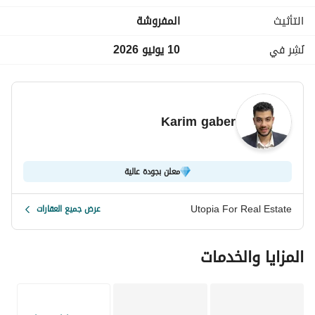
تراسات بإطلالات مفتوحة
التأثيث
المفروشة
مطبخ مجهز
تشطيبات راقية
نُشِر في
10 يونيو 2026
موقع متميز جدًا في قلب الزمالك
الشقة مناسبة لمحبي الفخامة والهدوء والسكن الراقي، كما أنها 
مثالية للدبلوماسيين ورجال الأعمال والأجانب الباحثين عن مستوى 
معيشة استثنائي في قلب القاهرة. 
Karim gaber
استمتع بإطلالة مباشرة على النيل مع منظر بانورامي للأهرامات 
وحديقة الحيوان في واحدة من أندر وحدات الزمالك المتاحة للإيجار.
معلن بجودة عالية
Utopia For Real Estate
عرض جميع العقارات
المزايا والخدمات