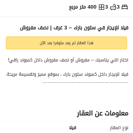
3
3
400 متر مربع
ج.م
100,000
شهرياً
والمؤشرات
الاماكن القريبة
فيلا للإيجار في ستون بارك – 3 غرف | نصف مفروش
هذا العقار لم يعد متوفرا بعد الآن
اختار اللي يناسبك – مفروش أو نصف مفروش داخل كمبوند راقي!
فيلا للإيجار داخل كمبوند ستون بارك ، بموقع مميز وتقسيمة مريحة. 
………………………………………………
تفاصيل الوحده
3 غرف نوم
3 حمامات
ريسبشن واسع
معلومات عن العقار
المميزات:
نوع العقار
فیلا
اختيار بين مفروش أو نصف مفروش