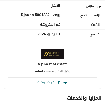
موقع مميز داخل الكمبوند
نوع العرض
للايجار
بيئة هادئة وآمنة
الرقم المرجعي
بيوت - 5001832-Rjoupc
مناسبة للعائلات
جاهزة للسكن
التأثيث
غير المفروشة
سعر الإيجار:
نُشِر في
13 يوليو 2026
• 100,000 جنيه (نصف مفروش)
Alpha real estate
وكيل العقار:
nihal essam
عرض كل عقارات الوكالة
المزايا والخدمات