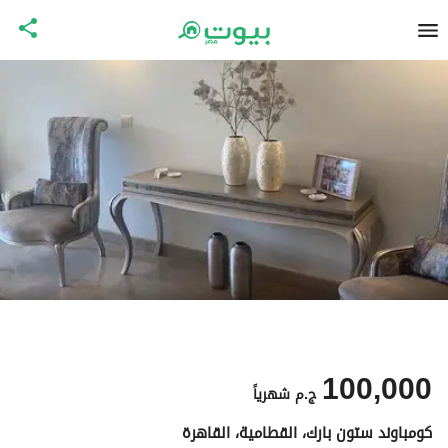
100,000
ج.م
شهرياً
كومباوند ستون بارك، القطامية، القاهرة