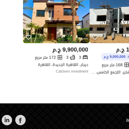
1
ج.م
9,900,000
ج.م
3
3
172 متر مربع
ة:
9,000,000 ج.م
ديجار، القاهرة الجديدة، القاهرة
168 متر مربع
كومباوند ايست شاير، التجمع الخامس، القاهرة الجديدة، القاهرة
Catchers investment
ط