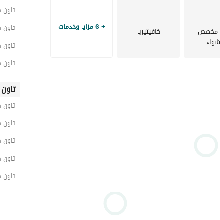
مع أكثر من 8 سنوات من الخبرة، تقدم Strive Realty إدارة متخصصة للممتلكات والتوجيه للعملاء الذين يتطلعون 
تاون ه
إلى الشراء أو البيع أو الإيجار عبر العقارات السكنية والتجارية والإدارية والطبية. فريقنا المدرب تدريبًا عاليًا مكرس 
+ 6 مزايا وخدمات
تاون ه
 مخصص
كافيتيريا
شواء
القاهرة الجديدة، العين السخنة، الغردقة، الجونة، السادس من أكتوبر، الشيخ زايد، العاصمة الجديدة والساحل 
تاون 
تاون ه
سواء كنت تدير عقارك أو تبحث عن استثمارك القادم، فإن Strive Realty هنا لتقديم خدمة شخصية في كل خطوة 
تاون 
تاون 
تاون 
تاون 
تاون ه
تاون 