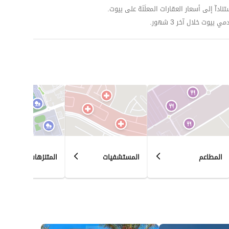
داّ إلى أسعار العقارات المعلَنَة على بيوت.
وت خلال آخر 3 شهور.
المطاعم
المستشفيات
المتنزهات