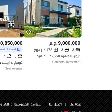
9,000,000
ج.م
0,850,000
3
3
172 متر مربع
الدفعة المقدّم
ديجار، القاهرة الجديدة، القاهرة
4
3
Catchers investment
New Avenue
نبذة عنا
|
اتصل بنا
|
سياسة الخصوصية و الشرو