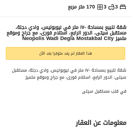
3
3
170 متر مربع
ج.م
5,250,000
والمؤشرات
الاماكن القريبة
شقة للبيع بمساحة ١٧٠ متر في نيوبوليس، وادي دجلة،
مستقبل سيتى، الدور الرابع، استلام فورى، مع جراج وموقع
متميز Neopolis Wadi Degla Mostakbal City
هذا العقار لم يعد متوفرا بعد الآن
شقة للبيع بمساحة ١٧٠ متر في نيوبوليس، وادي دجلة، مستقبل 
سيتى، الدور الرابع، استلام فورى، مع جراج وموقع متميز
في قلب مستقبل سيتى
المطور: شركة وادي دجلة للتطوير العقاري
جراج خاص
موقع متميز بفيو مفتوح على المساحات الخضراء
مجمع سكني مسوّر مع أمن على مدار 24 ساعة وإدارة مرافق
معلومات عن العقار