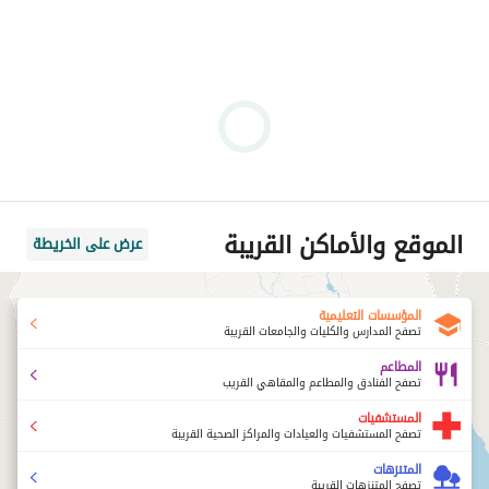
تُعد المساحات الخضراء الواسعة من أهم مميزات المشروع، حيث 
تنتشر الحدائق الجميلة والمناظر الطبيعية الخلابة، مما يوفر بيئة 
هادئة تساعد السكان على الاسترخاء والابتعاد عن صخب المدينة. 
N/AM1WD
الموقع والأماكن القريبة
عرض على الخريطة
المؤسسات التعليمية
تصفح المدارس والكليات والجامعات القريبة
المطاعم
تصفح الفنادق والمطاعم والمقاهي القريب
المستشفيات
تصفح المستشفيات والعيادات والمراكز الصحية القريبة
المتنزهات
تصفح المتنزهات القريبة