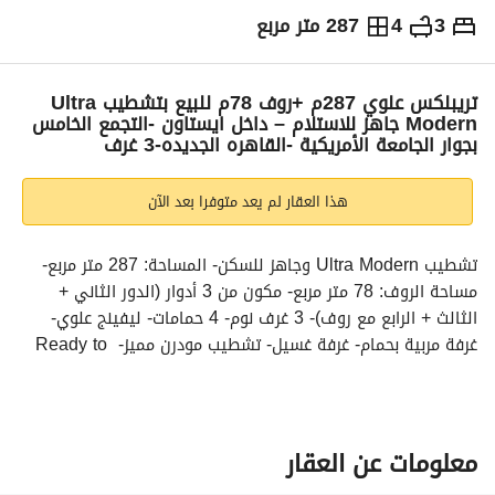
3
4
287 متر مربع
ج.م
21,500,000
التفاصيل
الاتجاهات والمؤشرات
رهن عقاري
الا
تريبلكس علوي 287م +روف 78م للبيع بتشطيب Ultra
Modern جاهز للاستلام – داخل ايستاون -التجمع الخامس
بجوار الجامعة الأمريكية -القاهره الجديده-3 غرف
هذا العقار لم يعد متوفرا بعد الآن
تشطيب Ultra Modern وجاهز للسكن- المساحة: 287 متر مربع- 
مساحة الروف: 78 متر مربع- مكون من 3 أدوار (الدور الثاني + 
الثالث + الرابع مع روف)- 3 غرف نوم- 4 حمامات- ليفينج علوي- 
غرفة مربية بحمام- غرفة غسيل- تشطيب مودرن مميز- Ready to 
Move-للمزيد من التفاصيل والمعاينه يرجي التواصل واتس اب او 
فون : 
عرض معلومات الاتصال
موقع الوحدة:يقع كمبوند إيستاون سوديك في التجمع الخامس 
بجوار الجامعة الأمريكية مباشرة، بالقرب من شارع التسعين، ما يوفر 
معلومات عن العقار
سهولة الوصول لأهم الطرق والمحاور والخدمات. 