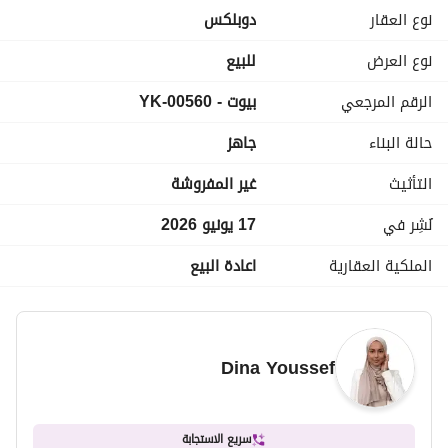
نوع العقار
دوبلكس
مميزات الكمبوند:
نوع العرض
للبيع
- موقع استراتيجي في قلب التجمع الخامس
الرقم المرجعي
بيوت - YK-00560
- أمن وحراسة 24 ساعة
- مساحات خضراء واسعة
حالة البناء
جاهز
- نادي وخدمات متكاملة
- مناطق تجارية ومطاعم وكافيهات
التأثيث
غير المفروشة
- جراجات خاصة
- بيئة سكنية هادئة ومتكاملة
نُشِر في
17 يونيو 2026
الملكية العقارية
اعادة البيع
السعر:
23,000,000 جنيه مصري كاش
Dina Youssef
سريع الاستجابة