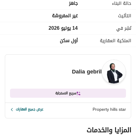
حالة البناء
جاهز
منطقة تجارية تضم مطاعم وكافيهات ومحلات
التأثيث
غير المفروشة
نُشِر في
14 يوليو 2026
الملكية العقارية
أول سكن
Dalia gebril
سريع الاستجابة
Property hills star
عرض جميع العقارات
المزايا والخدمات