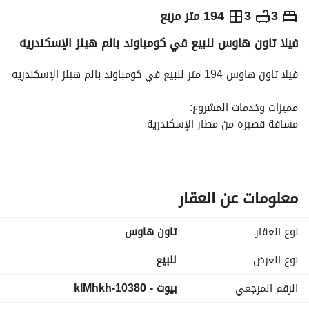
ج.م
17,400,000
3
3
194 متر مربع
فيلا تاون هاوس للبيع في كومباوند بالم هيلز الإسكندريه
التفاصيل
الاتجاهات والمؤشرات
رهن عقاري
الا
فيلا تاون هاوس 194 متر للبيع في كومباوند بالم هيلز الإسكندريه
مميزات وخدمات المشروع:
مسافة قصيرة من مطار الإسكندرية
قريب من طريق القاهرة – الإسكندرية الصحراوي
سهولة الوصول إلى وسط الإسكندرية وكورنيش البحر
خدمات المشروع:
معلومات عن العقار
مساحات خضراء واسعة ولاندسكيب
حمامات سباحة
نوع العقار
تاون هاوس
كلوب هاوس
مناطق مخصصة للأطفال
نوع العرض
للبيع
مسارات للمشي والجري
الرقم المرجعي
بيوت - 10380-kIMhkh
أمن وحراسة 24 ساعة
جراجات للسيارات