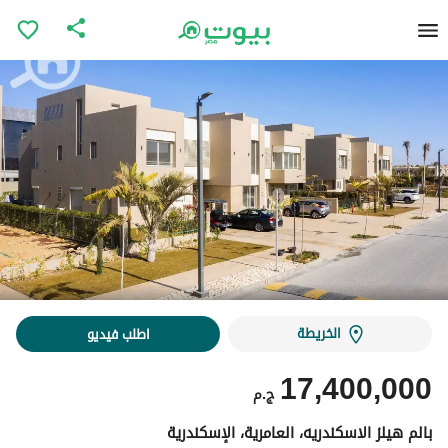
الخريطة
اطلب فيديو
17,400,000
ج.م
بالم هيلز الاسكندريه، العامرية، الإسكندرية