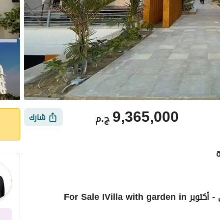
9,365,000
ج.م
شارك
للبيع اى فيلا بحديقة فى ماونتن فيو أي سيتى - أكتوبر For Sale IVilla with garden in
أماكن القريبة