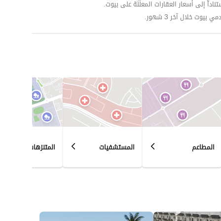
داّ إلى أسعار العقارات المعلَنَة على بيوت.
وت خلال آخر 3 شهور.
المطاعم
المستشفيات
المتنزهات