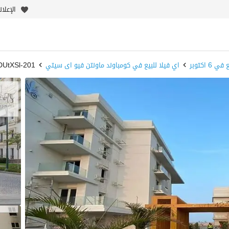
الإعلا
6 اكتوبر
اي فيلا للبيع في كومباوند ماونتن فيو اى سيتي
201-DUtXSl - بيوت