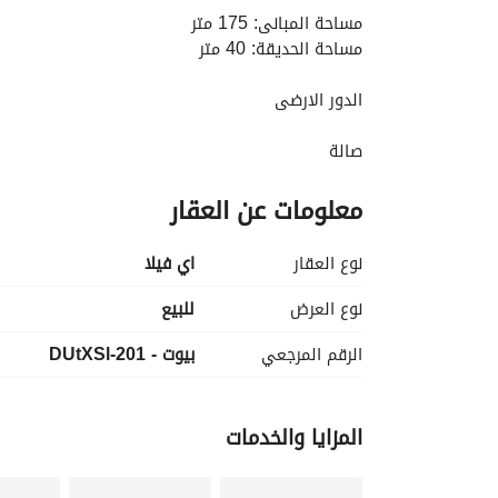
مساحة المبانى: 175 متر
مساحة الحديقة: 40 متر
الدور الارضى
صالة
4 غرف نوم
معلومات عن العقار
4 حمام
غرفة مربيه بحمام
مطبخ
نوع العقار
اي فيلا
تراس
نوع العرض
للبيع
نوع التشطيب: طوب احمر
الرقم المرجعي
بيوت - 201-DUtXSl
طريقة الدفع:
اجمالى السعر: 9,365,000 جنيه
مقدم: 7,265,000 جنيه
المزايا والخدمات
الباقى: 2,100,000 جنيه