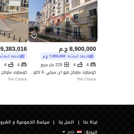
8,900,000
ج.م
9,383,016
الدفعة المقدّمة:
7,000,000 ج.م
الدفعة المقدّم
4
4
225 متر مربع
4
4
كومباوند ماونتن فيو اى سيتي، 6 اكتوبر، الجيزة
The Choice
The Choice
نبذة عنا
|
اتصل بنا
|
سياسة الخصوصية و الشرو
مَصر
الدولة: