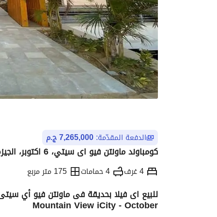
الدفعة المقدّمة:
7,265,000 ج.م
كومباوند ماونتن فيو اى سيتي، 6 اكتوبر، الجيزة
4 غرف
4 حمامات
175 متر مربع
Mountain View iCity - October
التفاصيل
الاتجاهات والمؤشرات
الموقع وال