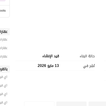
oots
عقارا
عقارات
عقارات س
حالة البناء
قيد الإنشاء
عقارات
نُشِر في
13 مايو 2026
بالقر
اي فيل
اي فيل
اي فيل
اي فيل