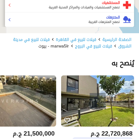
المستشفيات
تصفح المستشفيات والعيادات والمراكز الصحية القريبة
المتنزهات
تصفح المتنزهات القريبة
الصفحة الرئيسية
فيلات للبيع في القاهرة
فيلات للبيع في مدينة
الشروق
فيلات للبيع في البروج
marwa5lr - بيوت
يُنصح به
22,720,868
ج.م
21,500,000
ج.م