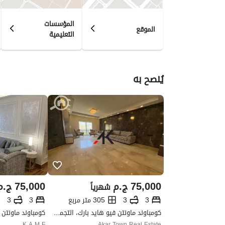
المؤسسات
الموقع
التعليمية
يُنصح به
75,000
ج.م
75,000
ج.م
شهرياً
3
3
305 متر مربع
3
3
كومباوند ماونتن فيو هايد بارك، التجمع الخامس، القاهرة الجديدة، القاهرة
K A M F
Akar Town Real Estate