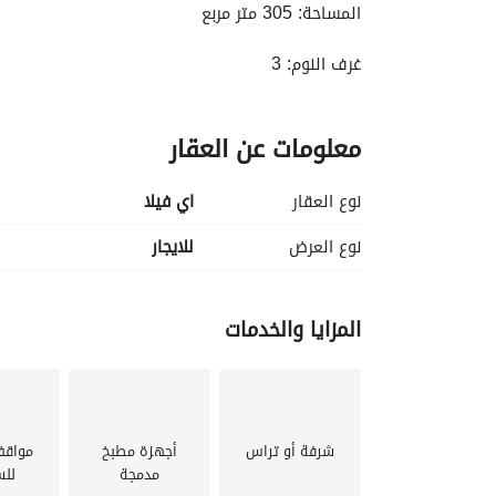
المساحة: 305 متر مربع
غرف النوم: 3
الحمامات: 3
معلومات عن العقار
غرفة ناني
نوع العقار
اي فيلا
مطبخ فقط
نوع العرض
للايجار
السعر: 70,000 جنيه شهرياً
المزايا والخدمات
الخضراء الواسعة مع موقع قريب من الطرق الرئيسية و
العقاري وخدمة تعتمد على الثقة والوضوح.
شرفة أو تراس
أجهزة مطبخ
مواقف
مدمجة
للس