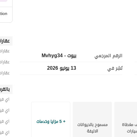
tion
عقارا
عقارات
الرقم المرجعي
بيوت - Mvhyg34
عقارات
نُشِر في
13 يونيو 2026
عقارات
يعد كمبوند ماونتن فيو هايد بارك من أرقى الكمبوندات في القاهرة الجديدة ويتميز بالهدوء والأمان والمساحات 
بالقر
الخدمات. 
اي فيل
في Homes Station نساعدك على الوصول إلى سكنك المثالي من خلال وحدات مميزة خبرة حقيقية في السوق 
اي فيل
اي فيل
+ 5 مزايا وخدمات
 مغطاة
مسموح بالحيوانات
يارات
الاليفة
اي فيل