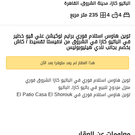
الباتيو كازا، مدينة الشروق، القاهرة
4
4
235 متر مربع
ج.م
19,275,000
التفاصيل
الاتجاهات والمؤشرات
رهن عقاري
الا
توين هاوس استلام فوري برايم لوكيشن علي ڤيو خطير
في الباتيو كازا في الشروق من لافيستا تقسيط / كاش
بخصم بجانب نادي هيليوبوليس
هذا العقار لم يعد متوفرا بعد الآن
توين هاوس استلام فوري في الباتيو كازا الشروق فوري
منزل مزدوج للبيع في باتيو كازا, الباتيو
توين هاوس استلام فوري في El Patio Casa El Shorouk
امتلك توين هاوس داخل واحد من أنجح مشاريع لافيستا في 
الشروق، في كمبوند جاهز للسكن بالكامل. 
تفاصيل الوحدة
معلومات عن العقار