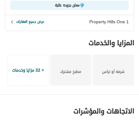
معلن بجودة عالية
فرصة قوية لامتلاك وحدة جاهزة داخل مشروع ناجح ومأهول. 
Property Hills One 1
عرض جميع العقارات
للتواصل:
المزايا والخدمات
Malak Yehia
عرض معلومات الاتصال
+ 32 مزايا وخدمات
شرفة أو تراس
مطبخ مشترك
الاتجاهات والمؤشرات