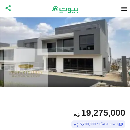
19,275,000
ج.م
الدفعة المقدّمة:
5,700,000 ج.م