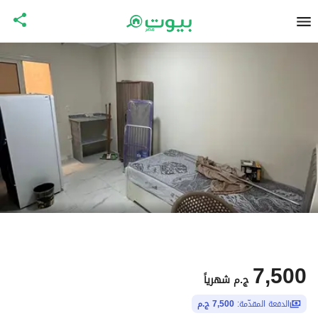
7,500
ج.م
شهرياً
الدفعة المقدّمة:
7,500 ج.م