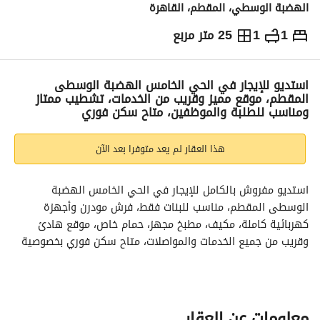
الهضبة الوسطي، المقطم، القاهرة
1
1
25 متر مربع
ج.م
7,500
شهرياً
والمؤشرات
الاماكن القريبة
استديو للإيجار في الحي الخامس الهضبة الوسطى
المقطم، موقع مميز وقريب من الخدمات، تشطيب ممتاز
ومناسب للطلبة والموظفين، متاح سكن فوري
هذا العقار لم يعد متوفرا بعد الآن
استديو مفروش بالكامل للإيجار في الحي الخامس الهضبة 
الوسطى المقطم، مناسب للبنات فقط، فرش مودرن وأجهزة 
كهربائية كاملة، مكيف، مطبخ مجهز، حمام خاص، موقع هادئ 
وقريب من جميع الخدمات والمواصلات، متاح سكن فوري بخصوصية 
وأمان كامل
معلومات عن العقار