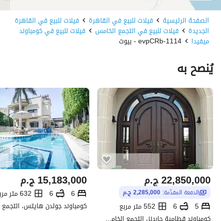
الصفحة الرئيسية
فيلات للبيع في القاهرة
فيلات للبيع في القاهرة
الجديدة
فيلات للبيع في التجمع الخامس
فيلات للبيع في كومباوند
ميفيدا
1114-evpCRb - بيوت
يُنصح به
22,850,000
ج.م
15,183,000
ج.م
6
6
632 متر مربع
الدفعة المقدّمة:
2,285,000 ج.م
5
6
552 متر مربع
كومباوند قطامية جاردنز، التجمع الخامس، القاهرة الجديدة، القاهرة