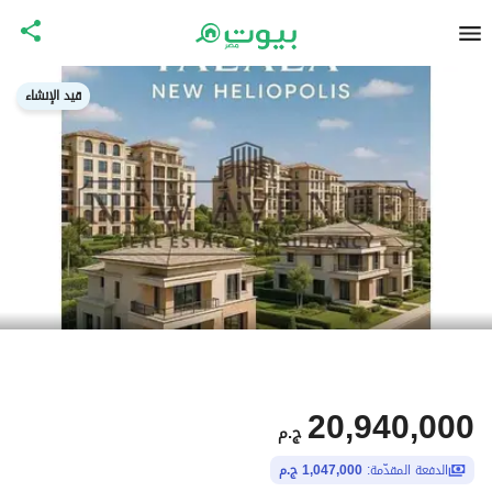
قيد الإنشاء
20,940,000
ج.م
الدفعة المقدّمة:
1,047,000 ج.م