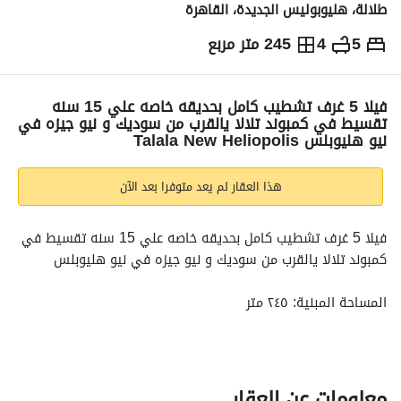
طلالة، هليوبوليس الجديدة، القاهرة
5
4
245 متر مربع
ج.م
20,940,000
والمؤشرات
الاماكن القريبة
فيلا 5 غرف تشطيب كامل بحديقه خاصه علي 15 سنه
تقسيط في كمبوند تلالا يالقرب من سوديك و نيو جيزه في
نيو هليوبلس Talala New Heliopolis
هذا العقار لم يعد متوفرا بعد الآن
فيلا 5 غرف تشطيب كامل بحديقه خاصه علي 15 سنه تقسيط في 
كمبوند تلالا يالقرب من سوديك و نيو جيزه في نيو هليوبلس
المساحة المبنية: ٢٤٥ متر
مساحة الحديقة: ١٤٥ متر
عدد غرف النوم: ٥ غرف نوم
معلومات عن العقار