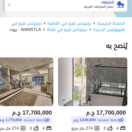
المتنزهات
تصفح المتنزهات القريبة
الصفحة الرئيسية
دوبليكس للبيع في القاهرة
دوبليكس للبيع في
هليوبوليس الجديدة
دوبليكس للبيع في طلالة
N/M05TLA - بيوت
يُنصح به
17,700,000
ج.م
17,700,000
ج.م
الدفعة المقدّمة:
3,540,000 ج.م
الدفعة المقدّمة:
1,770,000 ج.م
4
3
274 متر مربع
4
3
274 متر مربع