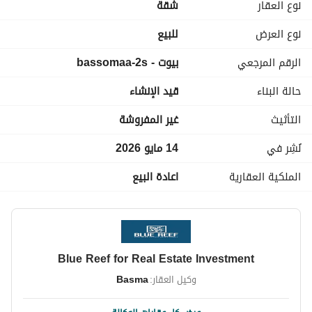
نوع العقار
شقة
خدمات ومميزات الكمبوند
حمامات سباحة متنوعة
نوع العرض
للبيع
كلوب هاوس
الرقم المرجعي
بيوت - bassomaa-2s
جيم وسبا وجاكوزي
مناطق للأطفال
حالة البناء
قيد الإنشاء
مسارات للمشي والجري وركوب الدراجات
نادي رياضي واجتماعي
التأثيث
غير المفروشة
مطاعم وكافيهات
مولات ومحلات تجارية
نُشِر في
14 مايو 2026
مدارس دولية وجامعات
الملكية العقارية
اعادة البيع
مراكز طبية ومستشفيات
جراجات خاصة
أمن وحراسة وكاميرات 24/7
Blue Reef for Real Estate Investment
وكيل العقار:
Basma