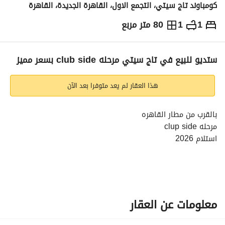
كومباوند تاج سيتي، التجمع الاول، القاهرة الجديدة، القاهرة
1
1
80 متر مربع
ج.م
3,728,000
والمؤشرات
الاماكن القريبة
ستديو للبيع في تاج سيتي مرحله club side بسعر مميز
هذا العقار لم يعد متوفرا بعد الآن
بالقرب من مطار القاهره
مرحله clup side
استلام 2026
المساحه:80متر
تتكون من : ( غرفه نوم-حمام-ريسبشن-مطبخ)
السعر الاجمالي:3,728,000,جنيه
معلومات عن العقار
المقدم:2,400,000جنيه
===========================