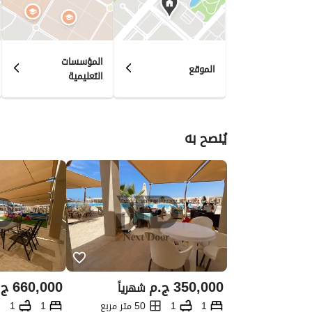
المؤسسات
الموقع
التعليمية
يُنصح به
350,000
ج.م
660,000
ج.
شهرياً
1
1
50 متر مربع
1
1