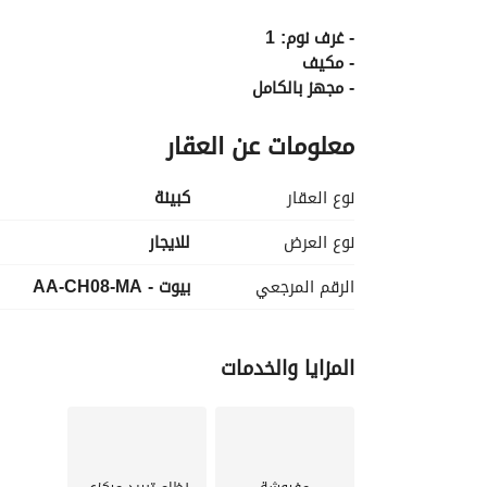
- غرف نوم: 1
- مكيف
- مجهز بالكامل
- موقع مميز
معلومات عن العقار
- حمامات: 1
- الطابق: أرضي
نوع العقار
كبينة
- السعر: 500 ألف شهريًا (يوليو وأغسطس)
- التوفر: متاح طوال العام
نوع العرض
للايجار
الرقم المرجعي
بيوت - AA-CH08-MA
******
****** 
عرض معلومات الاتصال
المزايا والخدمات