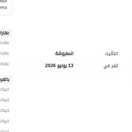
Door
ancy
عقارا
عقارات
التأثيث
المفروشة
عقارات
عقارات
نُشِر في
13 يوليو 2026
بالقر
كبينات
كبينات
كبينات
كبينات
كبينات