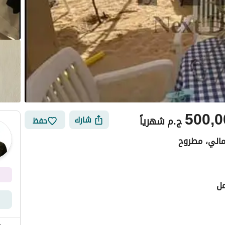
500,0
ج.م
شهرياً
شارك
حفظ
مالي، مطروح
مل
أماكن القريبة