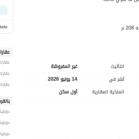
tate
عقارا
عقارات
التأثيث
غير المفروشة
عقارات
نُشِر في
14 يونيو 2026
عقارا
الملكية العقارية
أول سكن
بالقر
دوبليك
دوبلي
دوبليك