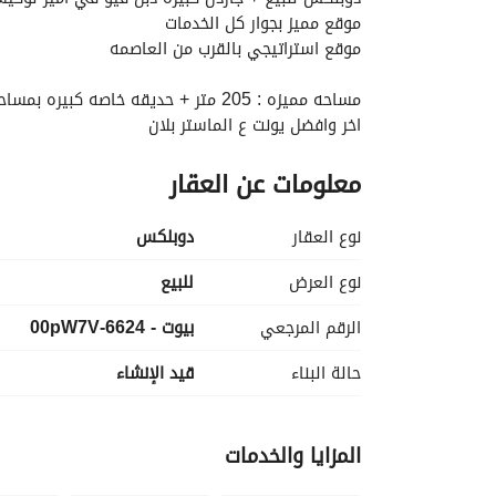
موقع مميز بجوار كل الخدمات
موقع استراتيجي بالقرب من العاصمه
مساحه مميزه : 205 متر + حديقه خاصه كبيره بمساحه 208 م
اخر وافضل يونت ع الماستر بلان
معلومات عن العقار
مطلوب مقدم تعاقد : 1.968. 000 والمتبقي علي 12 سنه
او بخصم مميز للكاش ( 9.845. 000 )
نوع العقار
دوبلكس
مميزات الكمبوند مساحات خضراء وبحيرات كريستاليه
نادي رياضي وخدمات متكامله داخل وخارج الكمبوند
نوع العرض
للبيع
الرقم المرجعي
بيوت - 6624-00pW7V
للتواصل والمعاينه / 
 + واتساب
عرض معلومات الاتصال
حالة البناء
قيد الإنشاء
المزايا والخدمات