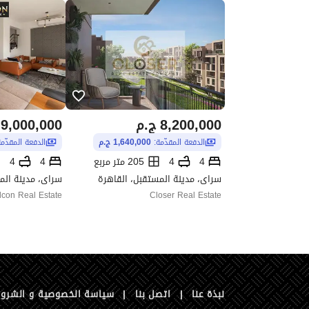
8,200,000
ج.م
9,000,000
الدفعة المقدّمة:
1,640,000 ج.م
الدفعة المقدّم
4
4
205 متر مربع
4
4
سراى، مدينة المستقبل، القاهرة
سراى، مدينة الم
lcon Real Estate
Closer Real Estate
نبذة عنا
|
اتصل بنا
|
سياسة الخصوصية و الشرو