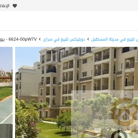
الإعلا
 للبيع في مدينة المستقبل
دوبليكس للبيع في سراى
6624-00pW7V - بيوت