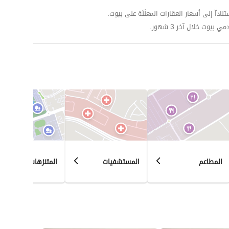
داّ إلى أسعار العقارات المعلَنَة على بيوت.
وت خلال آخر 3 شهور.
المطاعم
المستشفيات
المتنزهات