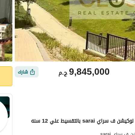
9,845,000
ج.م
شارك
sar بالتقسيط علي 12 سنه
أماكن القريبة
ف سراي sarai