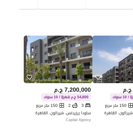
ج.م
7,200,000
ج.م
54,800 ج.م شهريًا / 10 سنوات
150 متر مربع
3
2
150 متر مربع
شيراتون، القاهرة
ستودا ريزيدنس، شيراتون، القاهرة
Capital Agency