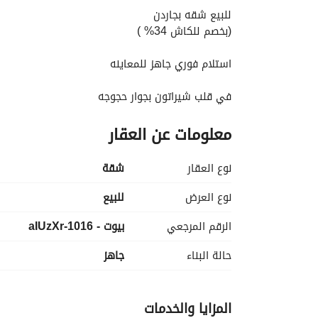
للبيع شقه بجاردن
(بخصم للكاش 34% )
استلام فوري جاهز للمعاينه
في قلب شيراتون بجوار حجوجه
دقائق من مطار القاهرة الدولي في ستودا Stoda
معلومات عن العقار
مساحتها :154 متر + حديقه خاصه
(3 غرف + 2 حمام + ريسبشن كبير )
نوع العقار
شقة
متشطبه بالتكيفات علي المفتاح
نوع العرض
للبيع
الرقم المرجعي
بيوت - 1016-aIUzXr
تقسيط المتبقي علي 10 سنين
بمقدم : 1,100,000
حالة البناء
جاهز
سعر الكاش : 7.200. 000
المزايا والخدمات
للتواصل فون/ واتساب : 
عرض معلومات الاتصال