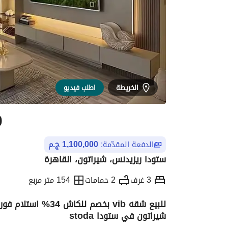
الخريطة
اطلب فيديو
0
الدفعة المقدّمة:
1,100,000 ج.م
ستودا ريزيدنس، شيراتون، القاهرة
3 غرف
2 حمامات
154 متر مربع
شيراتون في ستودا stoda
التفاصيل
الاتجاهات والمؤشرات
رهن عقار