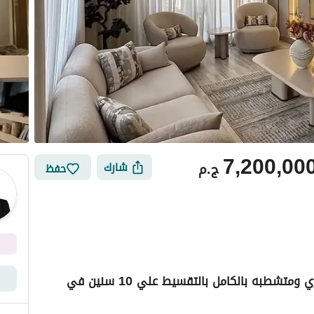
7,200,00
ج.م
شارك
حفظ
للبيع شقه vib بخصم للكاش 34% استلام فوري ومتشطبه بالكامل بالتقسيط علي 10 سنين في
ي
الموقع والأماكن القريبة