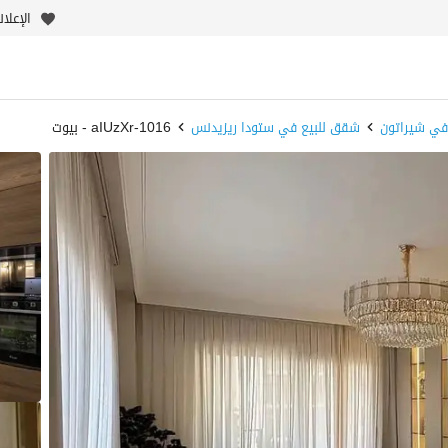
الإعلا
في شيراتون
شقق للبيع في ستودا ريزيدنس
1016-aIUzXr - بيوت