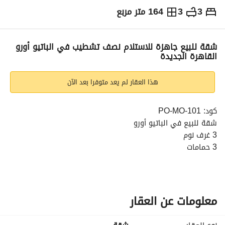
3
3
164 متر مربع
ج.م
8,800,000
التفاصيل
الاتجاهات والمؤشرات
رهن عقاري
الا
شقة للبيع جاهزة للاستلام نصف تشطيب في الباتيو أورو
القاهرة الجديدة
هذا العقار لم يعد متوفرا بعد الآن
كود: PO-MO-101
شقة للبيع في الباتيو أورو
3 غرف نوم
3 حمامات
نصف تشطيب
--------------------------
السعر المطلوب: 8,800,000
-------------------------
معلومات عن العقار
يقع الباتيو أورو في واحدة من أكثر المناطق تميزًا وطلبًا في 
القاهرة الجديدة، الجولدن سكوير، وهو كمبوند سكني متكامل 