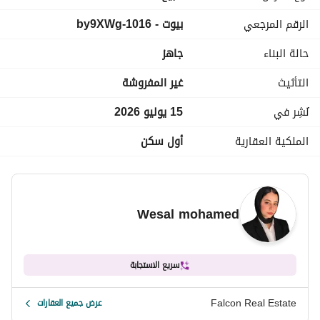
الرقم المرجعي
بيوت - 1016-by9XWg
للتواصل فون:
عرض معلومات الاتصال
واتساب لارسال Bdf كافه لتفاصيل : 
عرض معلومات الاتصال
حالة البناء
جاهز
___________________________
التأثيث
غير المفروشة
نُشِر في
15 يوليو 2026
الملكية العقارية
أول سكن
Wesal mohamed
سريع الاستجابة
Falcon Real Estate
عرض جميع العقارات