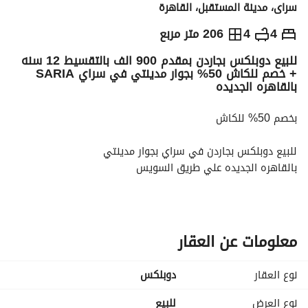
سراى، مدينة المستقبل، القاهرة
ج.م
9,000,000
4
4
206 متر مربع
للبيع دوبلكس بجاردن بمقدم 900 الف بالتقسيط 12 سنه
التفاصيل
الاتجاهات والمؤشرات
رهن عقاري
الا
+ خصم للكاش 50% بجوار مدينتي في سراي SARIA
بالقاهره الجديده
بخصم 50% للكاش
للبيع دوبلكس بجاردن في سراي بجوار مدينتي
بالقاهره الجديده علي طريق السويس
مساحتها :206 متر + حديقه خاصه
تقمستها :4 غرف / 4 حمام
معلومات عن العقار
تقسيط المتبقي علي 12 سنه
بمقدم : 900 الف
نوع العقار
دوبلكس
سعر الكاش : 9,000,000
نوع العرض
للبيع