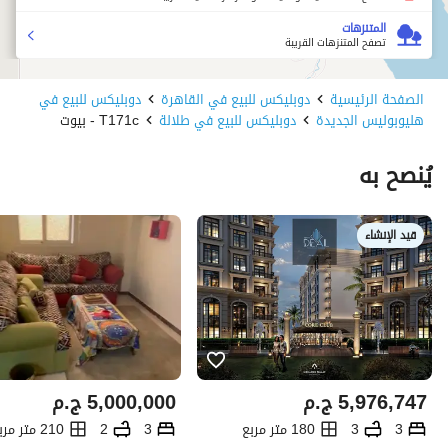
المتنزهات
تصفح المتنزهات القريبة
الصفحة الرئيسية
دوبليكس للبيع في القاهرة
دوبليكس للبيع في
هليوبوليس الجديدة
دوبليكس للبيع في طلالة
T171c - بيوت
يُنصح به
قيد الإنشاء
5,976,747
ج.م
5,000,000
ج.م
3
3
180 متر مربع
3
2
210 متر مربع