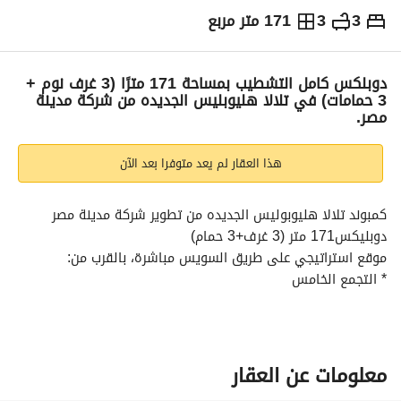
3
3
171 متر مربع
ج.م
5,833,080
والمؤشرات
الاماكن القريبة
دوبلكس كامل التشطيب بمساحة 171 مترًا (3 غرف نوم +
3 حمامات) في تلالا هليوبليس الجديده من شركة مدينة
مصر.
هذا العقار لم يعد متوفرا بعد الآن
كمبوند تلالا هليوبوليس الجديده من تطوير شركة مدينة مصر
دوبليكس171 متر (3 غرف+3 حمام)
موقع استراتيجي على طريق السويس مباشرة، بالقرب من:
* التجمع الخامس
* العاصمة الإدارية الجديدة
* أهم المحاور والطرق الرئيسية
مميزات المشروع:
* مساحة ضخمة تصل إلى 550 فدان
معلومات عن العقار
* تصميم عصري يجمع بين الطبيعة والعمارة الحديثة