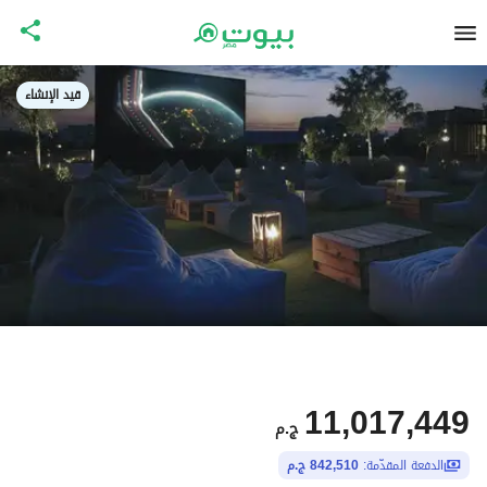
قيد الإنشاء
11,017,449
ج.م
الدفعة المقدّمة:
842,510 ج.م