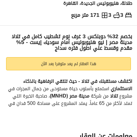
طلالة، هليوبوليس الجديدة، القاهرة
3
3
171 متر مربع
ج.م
11,017,449
والمؤشرات
الاماكن القريبة
بخصم 32% دوبلكس 3 غرف نوم تشطيب كامل في تلالا
مدينة مصر | نيو هليوبوليس أمام سوديك إيست - 5%
مقدم وقسط علي اطول فتره سداج
هذا العقار لم يعد متوفرا بعد الآن
اكتشف مستقبلك في تلالا - حيث تلتقي الرفاهية بالذكاء 
الاستثماري
 استمتع بأسلوب حياة مستوحى من جمال المجرات في 
مشروع 
تلالا
 من شركة 
مدينة مصر (MNHD)
، صاحبة الخبرة التي 
تمتد لأكثر من 65 عاماً. يمتد المشروع على مساحة 500 فدان في 
نيو هليوبوليس، ليقدم مجتمعاً آمناً وراقياً لعائلتك. 
الموقع الاستراتيجي (القرب والوصول)
موقع مميز:
 أمام مشروع 
سوديك إيست
 مباشرة وبجوار نيو كايرو. 
سهولة الوصول:
 9 كم من الشروق، 25 دقيقة من مدينة نصر، 
معلومات عن العقار