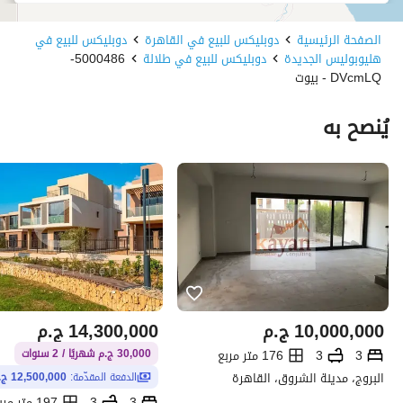
الصفحة الرئيسية
دوبليكس للبيع في القاهرة
دوبليكس للبيع في
هليوبوليس الجديدة
دوبليكس للبيع في طلالة
5000486-
DVcmLQ - بيوت
يُنصح به
10,000,000
ج.م
14,300,000
ج.م
3
3
176 متر مربع
30,000 ج.م شهريًا / 2 سنوات
البروج، مدينة الشروق، القاهرة
الدفعة المقدّمة:
12,500,000 ج.م
3
3
197 متر مربع