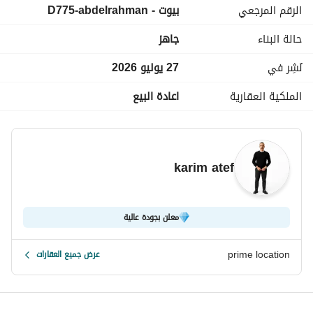
الرقم المرجعي
بيوت - D775-abdelrahman
أقل من سعر السوق
حالة البناء
جاهز
مطلوب كاش 6,300,000 جنيه
نُشِر في
27 يوليو 2026
المتبقي: 3,235,000 جنيه
الملكية العقارية
اعادة البيع
لو مهتم بتفاصيل أكتر ابعتلي واتساب وهبعتلك اللوكيشن 
والتفاصيل
عرض معلومات الاتصال
karim atef
معلن بجودة عالية
prime location
عرض جميع العقارات