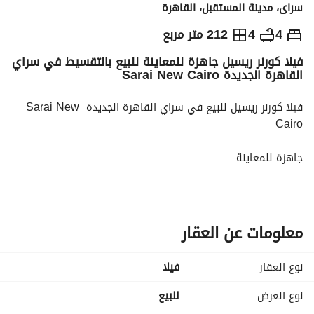
سراى، مدينة المستقبل، القاهرة
ج.م
9,535,000
4
4
212 متر مربع
فيلا كورنر ريسيل جاهزة للمعاينة للبيع بالتقسيط في سراي
التفاصيل
الاتجاهات والمؤشرات
رهن عقاري
الا
القاهرة الجديدة Sarai New Cairo
فيلا كورنر ريسيل للبيع في سراي القاهرة الجديدة Sarai New 
Cairo
جاهزة للمعاينة
برايم لوكيشن بجوار مدينتي طلعت مصطفى
مساحة المباني: 212 م
معلومات عن العقار
مساحة الجاردن: 108 م
نوع العقار
فیلا
مكونة من: 4 غرف نوم - 4 حمامات - ريسيبشن - مطبخ
نوع العرض
للبيع