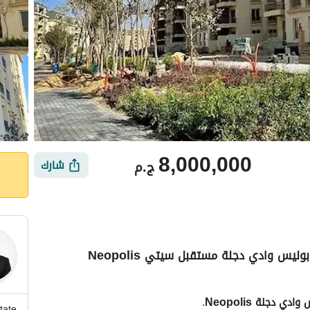
8,000,000
ج.م
شارك
دوبلكس ١٩٨م بالجراج ٤ غرف نوم للبيع في نيوبوليس وادي دجلة مستقبل سيتي Neopolis
ي
الموقع والأماكن القريبة
دي دجلة Neopolis
. 
tate