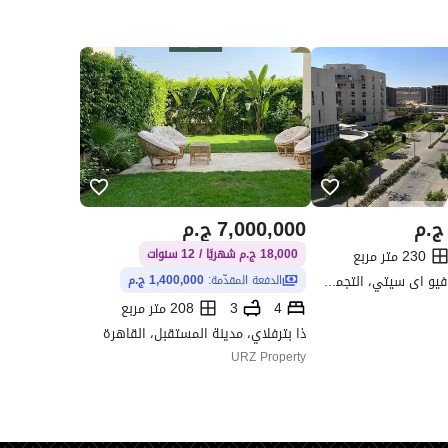
ج.م
7,000,000
ج.م
230 متر مربع
18,000 ج.م شهريًا / 12 سنوات
كومباوند ماونتن فيو اى سيتي، التجمع الخامس، القاهرة الجديدة، القاهرة
الدفعة المقدّمة:
1,400,000 ج.م
4
3
208 متر مربع
ذا بترفلاي، مدينة المستقبل، القاهرة
URZ Property