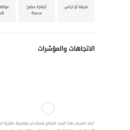
متخصصة في مجال 
العقارات
 و 
التشطيبات
 و 
الفرش
 ب
العاصمة الإدارية الجديدة
، 
المستقبل سيتي
، 
نيو زايد
، 
شرفة أو تراس
أجهزة مطبخ
مواقف
مدمجة
للس
الأحلام بأعلى معايير الجودة والاحترافية المطلوبة 
co96-k
الاتجاهات والمؤشرات
*يتم احتساب هذا البحث الشائع باستخدام خوارزمية عقارية استنا