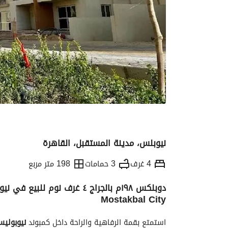
نيوبلس، مدينة المستقبل، القاهرة
4 غرف
3 حمامات
198 متر مربع
Mostakbal City
التفاصيل
الاتجاهات والمؤشرات
رهن عقار
استمتع بقمة الرفاهية والراحة داخل كمبوند 
نيوبوليس وا