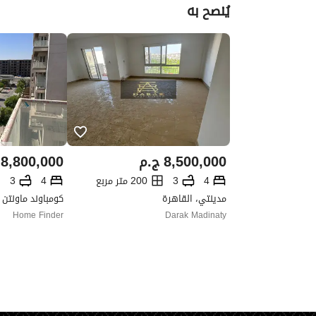
يُنصح به
8,500,000
ج.م
8,800,000
4
3
200 متر مربع
4
3
مدينتي، القاهرة
Home Finder
Darak Madinaty