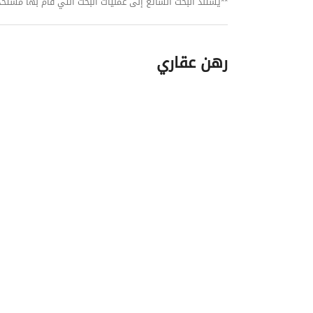
**يستند البحث الشائع إلى عمليات البحث التي قام بها مستخدمي بي
رهن عقاري