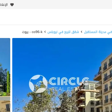
الإعلا
في مدينة المستقبل
شقق للبيع في نيوبلس
co96-k - بيوت