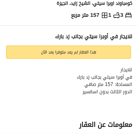
كومباوند اوبرا سيتي، الشيخ زايد، الجيزة
3
1
157 متر مربع
ج.م
16,500
شهرياً
والمؤشرات
الاماكن القريبة
للايجار في أوبرا سيتي بجانب زد بارك
هذا العقار لم يعد متوفرا بعد الآن
للايجار
في أوبرا سيتي بجانب زد بارك
المساحة: 157 متر صافي
الدور الثالث بدون اسانسير
3 غرف نوم
حمام
مطبخ
تشطيب سوبر لوكس
معلومات عن العقار
كهرباء - غاز - مياه متوفرين
المطلوب: 16,500 جنيه شهريًا