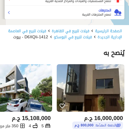
تصفح المستشفيات والعيادات والمراكز الصحية القريبة
المتنزهات
تصفح المتنزهات القريبة
الصفحة الرئيسية
فيلات للبيع في القاهرة
فيلات للبيع في العاصمة
الإدارية الجديدة
فيلات للبيع في البوسكو
1412-D6XQIi - بيوت
يُنصح به
16,000,000
ج.م
15,108,000
ج.م
5
4
350 متر مربع
الدفعة المقدّمة:
800,000 ج.م