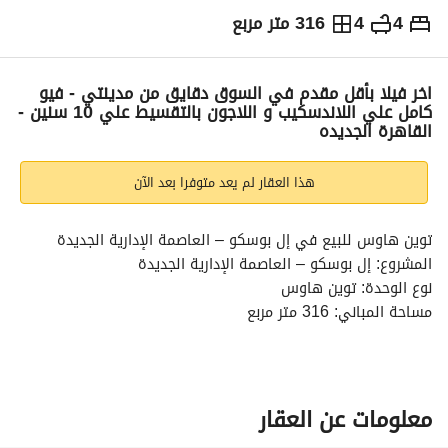
4
4
316 متر مربع
ج.م
14,400,000
التفاصيل
الاتجاهات والمؤشرات
رهن عقاري
الا
اخر فيلا بأقل مقدم في السوق دقايق من مدينتي - فيو
كامل علي اللاندسكيب و اللاجون بالتقسيط علي 10 سنين -
القاهرة الجديده
هذا العقار لم يعد متوفرا بعد الآن
توين هاوس للبيع في إل بوسكو – العاصمة الإدارية الجديدة
المشروع: إل بوسكو – العاصمة الإدارية الجديدة
نوع الوحدة: توين هاوس
مساحة المباني: 316 متر مربع
مساحة الأرض: 275 متر مربع
للمزيد من التفاصيل تواصل معانا علي 
عرض معلومات الاتصال
ممنوع التواصل للبروكرز
معلومات عن العقار