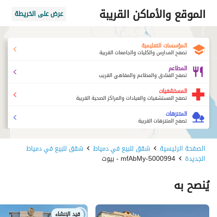
الموقع والأماكن القريبة
عرض على الخريطة
المؤسسات التعليمية
تصفح المدارس والكليات والجامعات القريبة
المطاعم
تصفح الفنادق والمطاعم والمقاهي القريب
المستشفيات
تصفح المستشفيات والعيادات والمراكز الصحية القريبة
المتنزهات
تصفح المتنزهات القريبة
الصفحة الرئيسية
شقق للبيع في دمياط
شقق للبيع في دمياط
الجديدة
5000994-mfAbMy - بيوت
يُنصح به
قيد الإنشاء