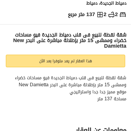
دمياط الجديدة، دمياط
2
2
137 متر مربع
ج.م
5,500,990
والمؤشرات
الاماكن القريبة
شقة لقطة للبيع فى قلب دمياط الجديدة فيو مساحات
خضراء وممشى 15 متر بإطلالة مباشرة على البحر New
Damietta
هذا العقار لم يعد متوفرا بعد الآن
شقة لقطة للبيع فى قلب دمياط الجديدة فيو مساحات خضراء 
وممشى 15 متر بإطلالة مباشرة على البحر New Damietta
موقع مميز جدا جدا واستراتيجي
مساحة 137 متر
2 غرفه نوم + 2 حمام
أرضى بجاردن 60 متر عربى
مطلوب توتال سعر 5.500. 990 شامل الجراج و الجاردن
مقدم 15 % والباقى أقساط على 5 سنين
معلومات عن العقار