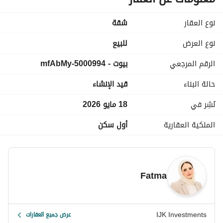
الاستلام خلال 3 سنوات
فى قلب دمياط الجديدة
نوع العقار
شقة
نوع العرض
للبيع
الرقم المرجعي
بيوت - 5000994-mfAbMy
حالة البناء
قيد الإنشاء
نُشِر في
18 مايو 2026
الملكية العقارية
أول سكن
Fatma
IJK Investments
عرض جميع العقارات