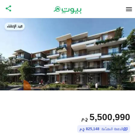
قيد الإنشاء
5,500,990
ج.م
الدفعة المقدّمة:
825,148 ج.م