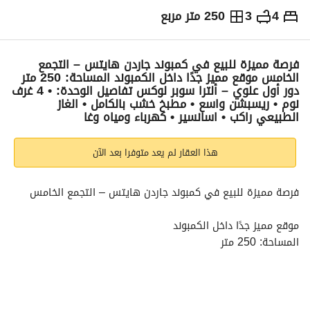
4
3
250 متر مربع
ج.م
9,500,000
التفاصيل
الاتجاهات والمؤشرات
رهن عقاري
الا
فرصة مميزة للبيع في كمبوند جاردن هايتس – التجمع
الخامس موقع مميز جدًا داخل الكمبوند المساحة: 250 متر
دور أول علوي – ألترا سوبر لوكس تفاصيل الوحدة: • 4 غرف
نوم • ريسبشن واسع • مطبخ خشب بالكامل • الغاز
الطبيعي راكب • اسانسير • كهرباء ومياه وغا
هذا العقار لم يعد متوفرا بعد الآن
فرصة مميزة للبيع في كمبوند جاردن هايتس – التجمع الخامس
موقع مميز جدًا داخل الكمبوند
المساحة: 250 متر
دور أول علوي – ألترا سوبر لوكس
تفاصيل الوحدة:
• 4 غرف نوم