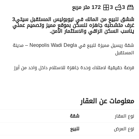
ج.م
6,100,000
3
3
172 متر مربع
ششق للبيع من المالك في نيوبوليس المستقبل سيتي3
التفاصيل
الاتجاهات والمؤشرات
رهن عقاري
الا
غرف متشطبه جاهزه للسكن بموقع مميز وتصميم عملي
يناسب السكن الراقي والاستثمار الآمن.
شقة ريسيل مميزة للبيع في Neopolis Wadi Degla – مدينة 
المستقبل
فرصة حقيقية لامتلاك وحدة جاهزة للاستلام داخل واحد من أبرز 
مشروعات مدينة المستقبل، بموقع مميز وتصميم عملي يناسب 
السكن الراقي والاستثمار الآمن. 
تفاصيل الوحدة:
معلومات عن العقار
المساحة: 172 متر
نوع العقار
شقة
الدور: متكرر
التشطيب: تشطيب كامل
نوع العرض
للبيع
الاستلام: فوري