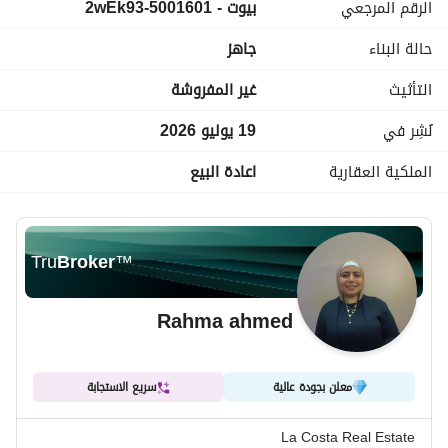
الرقم المرجعي
بيوت - 5001601-2wEk93
التقسيم الداخلي:
حالة البناء
جاهز
3 غرف نوم
3 حمام
التأثيث
غير المفروشة
ريسبشن واسع
مطبخ
نُشِر في
19 يوليو 2026
الملكية العقارية
اعادة البيع
وحدة تتميز بمساحات مريحة وإضاءة طبيعية ممتازة داخل كمبوند 
متكامل الخدمات والمرافق. 
السعر المطلوب: 6,100,000 جنيه
Tru
Broker
™
Rahma ahmed
معلن بجودة عالية
سريع الاستجابة
La Costa Real Estate