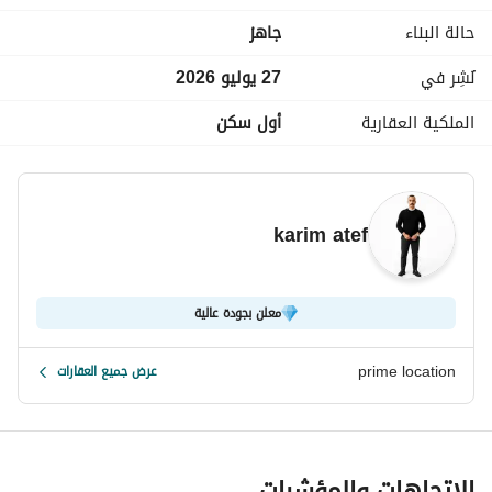
حالة البناء
جاهز
لو مهتم بتفاصيل اكتر ابعتلي واتساب و هبعتلك لوكيشن و 
تفاصيل
نُشِر في
27 يوليو 2026
الملكية العقارية
أول سكن
عرض معلومات الاتصال
karim atef
معلن بجودة عالية
prime location
عرض جميع العقارات
الاتجاهات والمؤشرات