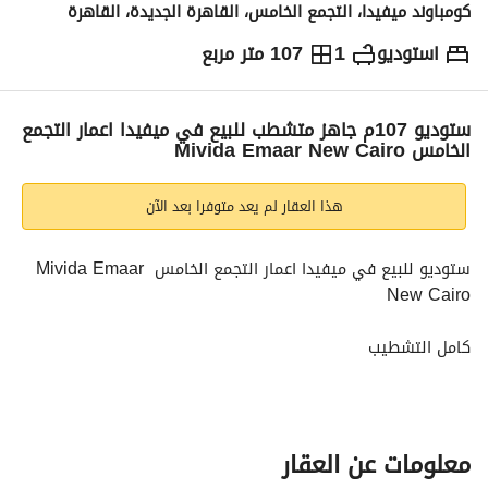
كومباوند ميفيدا، التجمع الخامس، القاهرة الجديدة، القاهرة
استوديو
1
107 متر مربع
ج.م
12,625,000
التفاصيل
الاتجاهات والمؤشرات
رهن عقاري
الا
ستوديو 107م جاهز متشطب للبيع في ميفيدا اعمار التجمع
الخامس Mivida Emaar New Cairo
هذا العقار لم يعد متوفرا بعد الآن
ستوديو للبيع في ميفيدا اعمار التجمع الخامس Mivida Emaar 
New Cairo
كامل التشطيب
للاستلام الفوري
موقع متميز
معلومات عن العقار