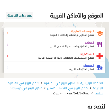
الموقع والأماكن القريبة
عرض على الخريطة
المؤسسات التعليمية
تصفح المدارس والكليات والجامعات القريبة
المطاعم
تصفح الفنادق والمطاعم والمقاهي القريب
المستشفيات
تصفح المستشفيات والعيادات والمراكز الصحية القريبة
المتنزهات
تصفح المتنزهات القريبة
الصفحة الرئيسية
شقق للبيع في القاهرة
شقق للبيع في القاهرة
الجديدة
شقق للبيع في التجمع الخامس
شقق للبيع في كومباوند
ميفيدا
mrksa75-E9v9mc - بيوت
يُنصح به