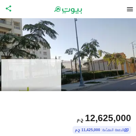
12,625,000
ج.م
الدفعة المقدّمة:
11,425,000 ج.م