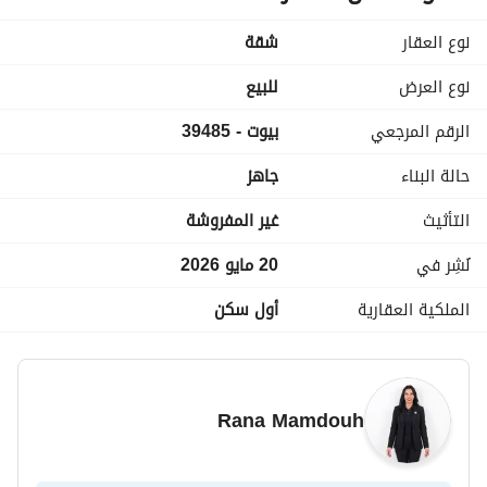
• حصة جراج
• خالصة جميع الأقساط
نوع العقار
شقة
• كمبوند متكامل الخدمات
السعر: 5,250,000 جنيه
نوع العرض
للبيع
للتواصل والمعاينة:
الرقم المرجعي
بيوت - 39485
حالة البناء
جاهز
التأثيث
غير المفروشة
نُشِر في
20 مايو 2026
الملكية العقارية
أول سكن
Rana Mamdouh