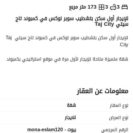
ج.م
40,000
شهرياً
3
3
173 متر مربع
للإيجار أول سكن بتشطيب سوبر لوكس في كمبوند تاج
والمؤشرات
الاماكن القريبة
سيتي Taj City
للإيجار أول سكن بتشطيب سوبر لوكس في كمبوند تاج سيتي Taj 
City
شقة متميزة متاحة للإيجار لأول مرة في موقع استراتيجي بكمبوند 
تاج سيتي (Taj City)،
المنطقة T، تتميز بالرقي والخصوصية التامة. 
المواصفات:
معلومات عن العقار
- المساحة: 173 متر مربع. 
نوع العقار
شقة
- حالة الوحدة: أول سكن (لم تسكن من قبل). 
- مستوى التشطيب: ألترا سوبر لوكس. 
نوع العرض
للايجار
الرقم المرجعي
بيوت - mona-eslam120
التقسيم الداخلي: